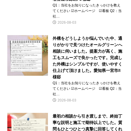
Q1：当社をお知りになったきっかけを教え
てください ☑ホームページ ☑看板 Q2：当
社…
2026-08-03
外構をどうしようか悩んでいた中、通
りがかりで見つけたオールグリーンへ
相談に伺いました。提案力が高く、施
工もスムーズで良かったです。完成し
た外構はシンプルですが、使いやすく
仕上げて頂けました。愛知県一宮市/I
様邸
Q1：当社をお知りになったきっかけを教え
てください ☑ホームページ ☑看板 Q2：当
社…
2026-08-03
最初の相談から引き渡しまで、終始丁
寧な説明と施工で期待以上でした。質
問もひとつひとつ真摯に回答してくれ