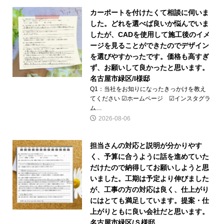
カーポートを付けたくて相談に伺いま
した。どれを選べば良いか悩んでいま
したが、CADを使用して施工後のイメ
ージを見ることができたのでデザイン
を選びやすかったです。価格も高すぎ
ず、お願いして良かったと思います。
名古屋市緑区/I様邸
Q1：当社をお知りになったきっかけを教え
てください ☑ホームページ ☑インスタグラ
ム…
2026-08-06
担当さんの対応と説明が分かりやす
く、予算に合うように話を進めていた
だけたので納得してお願いしようと思
いました。工期は予定より伸びました
が、工事の方の対応は良く、仕上がり
にはとても満足しています。提案・仕
上がりともに良い会社だと思います。
名古屋市緑区/Ｓ様邸