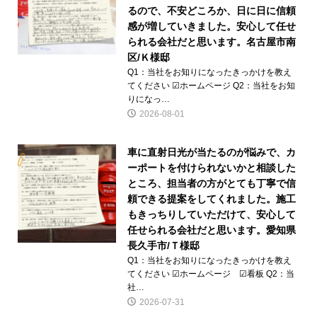
るので、不安どころか、日に日に信頼
感が増していきました。安心して任せ
られる会社だと思います。名古屋市南
区/Ｋ様邸
Q1：当社をお知りになったきっかけを教え
てください ☑ホームページ Q2：当社をお知
りになっ…
2026-08-01
車に直射日光が当たるのが悩みで、カ
ーポートを付けられないかと相談した
ところ、担当者の方がとても丁寧で信
頼できる提案をしてくれました。施工
もきっちりしていただけて、安心して
任せられる会社だと思います。愛知県
長久手市/Ｔ様邸
Q1：当社をお知りになったきっかけを教え
てください ☑ホームページ ☑看板 Q2：当
社…
2026-07-31