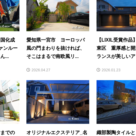
四国化成
愛知県一宮市 ヨーロッパ
【LIXIL受賞作
ァンルー
風の門まわりを抜ければ、
東区 重厚感と開
...
そこはまるで南欧風リ...
ランスが美しいアン
2026.04.27
2026.01.23
付までの
オリジナルエクステリア_名
織部製陶タイルと