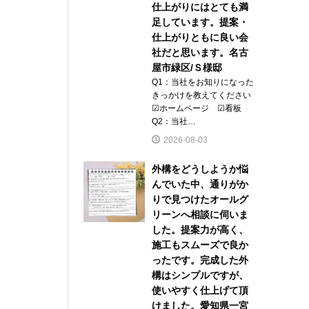
仕上がりにはとても満
足しています。提案・
仕上がりともに良い会
社だと思います。名古
屋市緑区/Ｓ様邸
Q1：当社をお知りになった
きっかけを教えてください
☑ホームページ ☑看板
Q2：当社…
2026-08-03
外構をどうしようか悩
んでいた中、通りがか
りで見つけたオールグ
リーンへ相談に伺いま
した。提案力が高く、
施工もスムーズで良か
ったです。完成した外
構はシンプルですが、
使いやすく仕上げて頂
けました。愛知県一宮