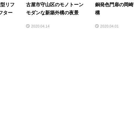
大型リフ
古屋市守山区のモノトーン
銅発色門扉の岡崎
フター
モダンな新築外構の夜景
構
2020.04.14
2020.04.01