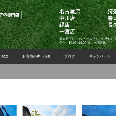
名古屋店
清
中川店
春
緑店
長
一宮店
愛知県下7つのショールームでお待ちし
受付：10:00~18:00 火・水曜定休
322)
お客様の声 (753)
ブログ
キャンペーン