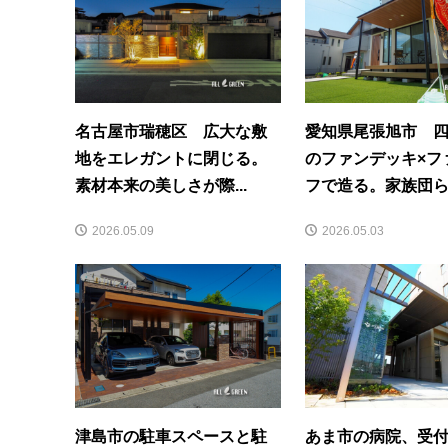
名古屋市瑞穂区 広大な敷
愛知県尾張旭市 
地をエレガントに閉じる。
のファンデッキ×フ
素材本来の美しさが際...
フで造る。家族団らん
2026.05.09
2026.05.03
津島市の駐車スペースと駐
あま市の病院、受