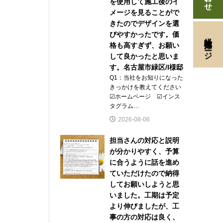
を使用して施工後のイ
メージを見ることがで
きたのでデザインを選
びやすかったです。価
経験者採用ページ
格も高すぎず、お願い
して良かったと思いま
す。名古屋市緑区/I様邸
Q1：当社をお知りになった
きっかけを教えてください
☑ホームページ ☑インス
タグラム…
2026-08-06
担当さんの対応と説明
が分かりやすく、予算
に合うように話を進め
ていただけたので納得
してお願いしようと思
いました。工期は予定
より伸びましたが、工
事の方の対応は良く、