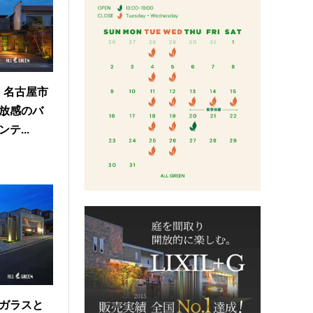
品】名古屋市
放感のバ
テ...
ガラスと