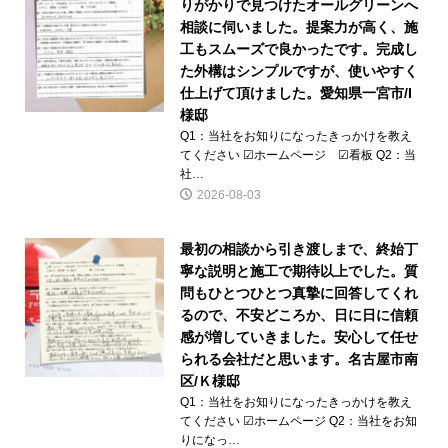
りがかりで見つけたオールグリーンへ
相談に伺いました。提案力が高く、施
工もスムーズで良かったです。完成し
た外構はシンプルですが、使いやすく
仕上げて頂けました。愛知県一宮市/I
様邸
Q1：当社をお知りになったきっかけを教え
てください ☑ホームページ ☑看板 Q2：当
社…
2026-08-03
最初の相談から引き渡しまで、終始丁
寧な説明と施工で期待以上でした。質
問もひとつひとつ真摯に回答してくれ
るので、不安どころか、日に日に信頼
感が増していきました。安心して任せ
られる会社だと思います。名古屋市南
区/Ｋ様邸
Q1：当社をお知りになったきっかけを教え
てください ☑ホームページ Q2：当社をお知
りになっ…