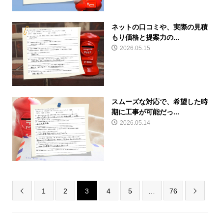
ネットの口コミや、実際の見積
もり価格と提案力の...
2026.05.15
スムーズな対応で、希望した時
期に工事が可能だっ...
2026.05.14
1
2
3
4
5
…
76

