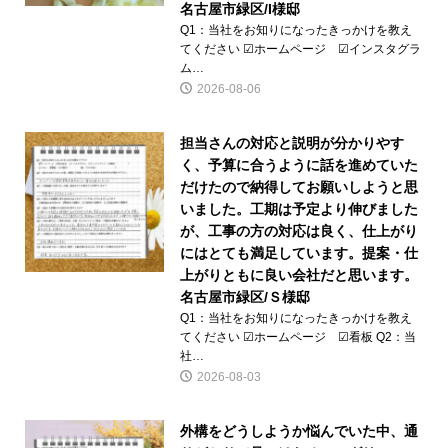
名古屋市緑区/I様邸
Q1：当社をお知りになったきっかけを教え
てください ☑ホームページ ☑インスタグラ
ム…
2026-08-06
担当さんの対応と説明が分かりやす
く、予算に合うように話を進めていた
だけたので納得してお願いしようと思
いました。工期は予定より伸びました
が、工事の方の対応は良く、仕上がり
にはとても満足しています。提案・仕
上がりともに良い会社だと思います。
名古屋市緑区/Ｓ様邸
Q1：当社をお知りになったきっかけを教え
てください ☑ホームページ ☑看板 Q2：当
社…
2026-08-03
外構をどうしようか悩んでいた中、通