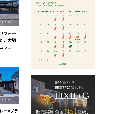
リフォー
た、大切
ラ...
レー×ブラ