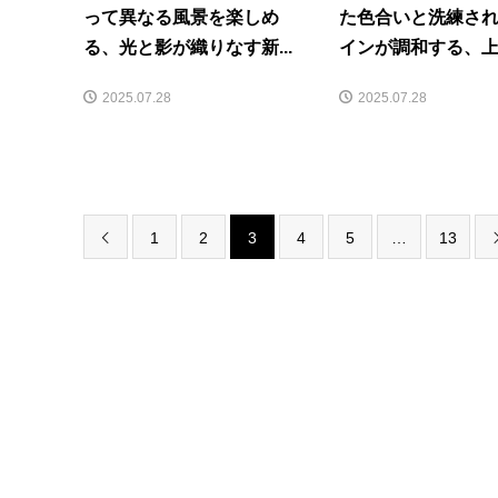
って異なる風景を楽しめ
た色合いと洗練さ
る、光と影が織りなす新...
インが調和する、上品
2025.07.28
2025.07.28
1
2
3
4
5
…
13
