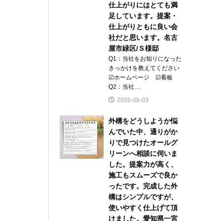
仕上がりにはとても満
足しています。提案・
仕上がりともに良い会
社だと思います。名古
屋市緑区/Ｓ様邸
Q1：当社をお知りになった
きっかけを教えてください
☑ホームページ ☑看板
Q2：当社…
2026-08-03
外構をどうしようか悩
んでいた中、通りがか
りで見つけたオールグ
リーンへ相談に伺いま
した。提案力が高く、
施工もスムーズで良か
ったです。完成した外
構はシンプルですが、
使いやすく仕上げて頂
けました。愛知県一宮