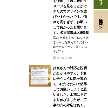
を使用して施工後のイ
メージを見ることがで
きたのでデザインを選
びやすかったです。価
経験者採用ページ
格も高すぎず、お願い
して良かったと思いま
す。名古屋市緑区/I様邸
Q1：当社をお知りになった
きっかけを教えてください
☑ホームページ ☑インス
タグラム…
2026-08-06
担当さんの対応と説明
が分かりやすく、予算
に合うように話を進め
ていただけたので納得
してお願いしようと思
いました。工期は予定
より伸びましたが、工
事の方の対応は良く、