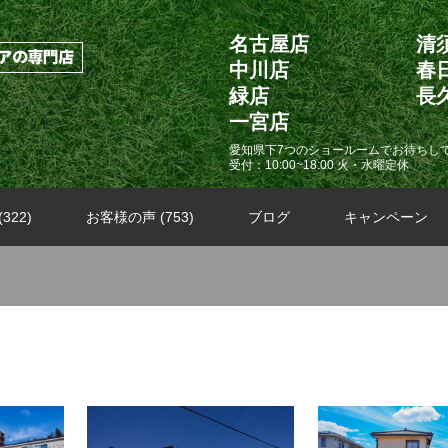
名古屋店
清
中川店
春
緑店
長
一宮店
愛知県下7つのショールームでお待ちし
受付：10:00~18:00 火・水曜定休
322)
お客様の声 (753)
ブログ
キャンペーン