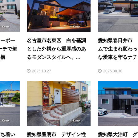
カーポー
名古屋市名東区 白を基調
愛知県春日井市 
ーチで魅
とした外構から重厚感のあ
ムで生まれ変わっ
外構
るモダンスタイルへ、...
な愛車を守るナチュ
2025.10.27
2025.08.30
落ち着い
愛知県豊明市 デザイン性
愛知県大治町 グ