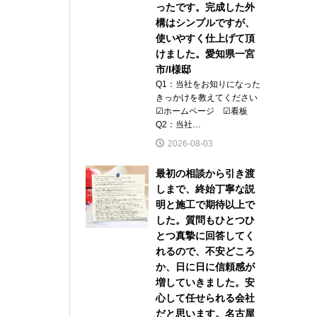
ったです。完成した外
構はシンプルですが、
使いやすく仕上げて頂
けました。愛知県一宮
市/I様邸
Q1：当社をお知りになった
きっかけを教えてください
☑ホームページ ☑看板
Q2：当社…
2026-08-03
最初の相談から引き渡
しまで、終始丁寧な説
明と施工で期待以上で
した。質問もひとつひ
とつ真摯に回答してく
れるので、不安どころ
か、日に日に信頼感が
増していきました。安
心して任せられる会社
だと思います。名古屋