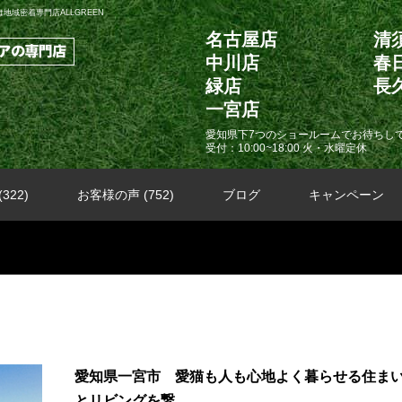
域密着専門店ALLGREEN
名古屋店
清
中川店
春
緑店
長
一宮店
愛知県下7つのショールームでお待ちし
受付：10:00~18:00 火・水曜定休
322)
お客様の声 (752)
ブログ
キャンペーン
愛知県一宮市 愛猫も人も心地よく暮らせる住ま
とリビングを繋...