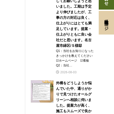
してお願いしようと思
いました。工期は予定
より伸びましたが、工
事の方の対応は良く、
経験者採用ページ
仕上がりにはとても満
足しています。提案・
仕上がりともに良い会
社だと思います。名古
屋市緑区/Ｓ様邸
Q1：当社をお知りになった
きっかけを教えてください
☑ホームページ ☑看板
Q2：当社…
2026-08-03
外構をどうしようか悩
んでいた中、通りがか
りで見つけたオールグ
リーンへ相談に伺いま
した。提案力が高く、
施工もスムーズで良か