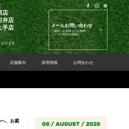
須店
日井店
メールお問い合わせ
久手店
ご相談・お見積もりは無料
（メール受付24時間）
ております。
店舗案内
採用情報
お問合わせ
いへ、お庭