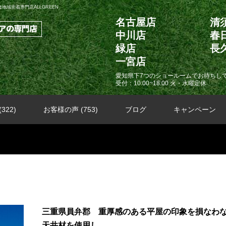
域密着専門店ALLGREEN
名古屋店
清
中川店
春
緑店
長
一宮店
愛知県下7つのショールームでお待ちし
受付：10:00~18:00 火・水曜定休
322)
お客様の声 (753)
ブログ
キャンペーン
三重県員弁郡 重厚感のある平屋の印象を損なわ
天井材を使用し...