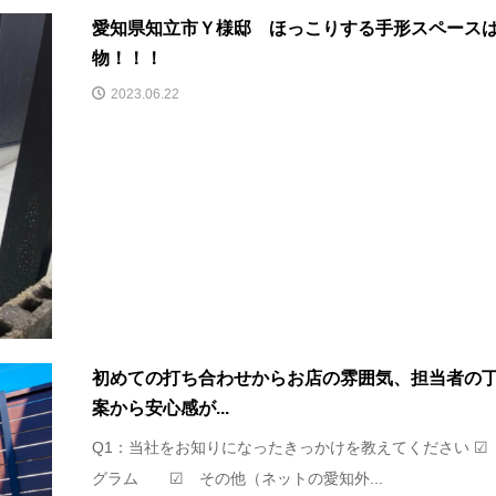
愛知県知立市Ｙ様邸 ほっこりする手形スペース
物！！！
2023.06.22
初めての打ち合わせからお店の雰囲気、担当者の
案から安心感が...
Q1：当社をお知りになったきっかけを教えてください ☑
グラム ☑ その他（ネットの愛知外...