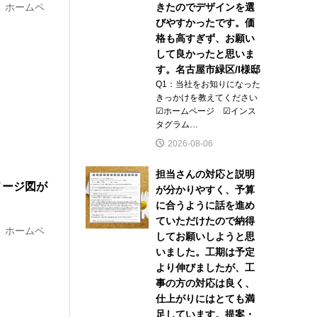
 ホームペ
きたのでデザインを選
びやすかったです。価
格も高すぎず、お願い
して良かったと思いま
す。名古屋市緑区/I様邸
Q1：当社をお知りになった
きっかけを教えてください
☑ホームページ ☑インス
タグラム…
2026-08-06
担当さんの対応と説明
メージ図が
が分かりやすく、予算
に合うように話を進め
ていただけたので納得
 ホームペ
してお願いしようと思
いました。工期は予定
より伸びましたが、工
事の方の対応は良く、
仕上がりにはとても満
足しています。提案・