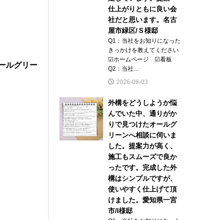
仕上がりともに良い会
社だと思います。名古
屋市緑区/Ｓ様邸
Q1：当社をお知りになった
きっかけを教えてください
☑ホームページ ☑看板
ールグリー
Q2：当社…
2026-08-03
外構をどうしようか悩
んでいた中、通りがか
りで見つけたオールグ
リーンへ相談に伺いま
した。提案力が高く、
施工もスムーズで良か
ったです。完成した外
構はシンプルですが、
使いやすく仕上げて頂
けました。愛知県一宮
市/I様邸