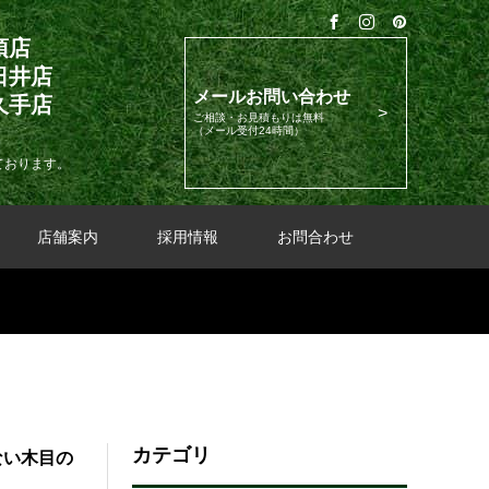
須店
日井店
メールお問い合わせ
久手店
ご相談・お見積もりは無料
（メール受付24時間）
ております。
店舗案内
採用情報
お問合わせ
カテゴリ
ない木目の