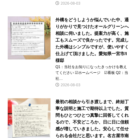
2026-08-03
外構をどうしようか悩んでいた中、通
りがかりで見つけたオールグリーンへ
相談に伺いました。提案力が高く、施
工もスムーズで良かったです。完成し
た外構はシンプルですが、使いやすく
仕上げて頂けました。愛知県一宮市/I
様邸
Q1：当社をお知りになったきっかけを教え
てください ☑ホームページ ☑看板 Q2：当
社…
2026-08-03
最初の相談から引き渡しまで、終始丁
寧な説明と施工で期待以上でした。質
問もひとつひとつ真摯に回答してくれ
るので、不安どころか、日に日に信頼
感が増していきました。安心して任せ
られる会社だと思います。名古屋市南