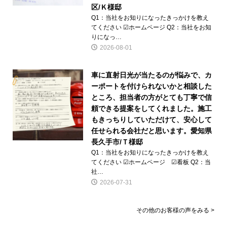
区/Ｋ様邸
Q1：当社をお知りになったきっかけを教え
てください ☑ホームページ Q2：当社をお知
りになっ…
2026-08-01
車に直射日光が当たるのが悩みで、カ
ーポートを付けられないかと相談した
ところ、担当者の方がとても丁寧で信
頼できる提案をしてくれました。施工
もきっちりしていただけて、安心して
任せられる会社だと思います。愛知県
長久手市/Ｔ様邸
Q1：当社をお知りになったきっかけを教え
てください ☑ホームページ ☑看板 Q2：当
社…
2026-07-31
その他のお客様の声をみる >