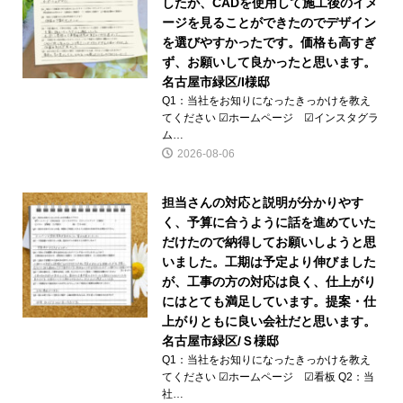
したが、CADを使用して施工後のイメ
ージを見ることができたのでデザイン
を選びやすかったです。価格も高すぎ
ず、お願いして良かったと思います。
名古屋市緑区/I様邸
Q1：当社をお知りになったきっかけを教え
てください ☑ホームページ ☑インスタグラ
ム…
2026-08-06
担当さんの対応と説明が分かりやす
く、予算に合うように話を進めていた
だけたので納得してお願いしようと思
いました。工期は予定より伸びました
が、工事の方の対応は良く、仕上がり
にはとても満足しています。提案・仕
上がりともに良い会社だと思います。
名古屋市緑区/Ｓ様邸
Q1：当社をお知りになったきっかけを教え
てください ☑ホームページ ☑看板 Q2：当
社…