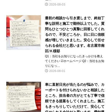
2026-08-03
最初の相談から引き渡しまで、終始丁
寧な説明と施工で期待以上でした。質
問もひとつひとつ真摯に回答してくれ
るので、不安どころか、日に日に信頼
感が増していきました。安心して任せ
られる会社だと思います。名古屋市南
区/Ｋ様邸
Q1：当社をお知りになったきっかけを教え
てください ☑ホームページ Q2：当社をお知
りになっ…
2026-08-01
車に直射日光が当たるのが悩みで、カ
ーポートを付けられないかと相談した
ところ、担当者の方がとても丁寧で信
頼できる提案をしてくれました。施工
もきっちりしていただけて、安心して
任せられる会社だと思います。愛知県