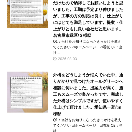
だけたので納得してお願いしようと思
いました。工期は予定より伸びました
が、工事の方の対応は良く、仕上がり
にはとても満足しています。提案・仕
上がりともに良い会社だと思います。
名古屋市緑区/Ｓ様邸
Q1：当社をお知りになったきっかけを教え
てください ☑ホームページ ☑看板 Q2：当
社…
2026-08-03
外構をどうしようか悩んでいた中、通
りがかりで見つけたオールグリーンへ
相談に伺いました。提案力が高く、施
工もスムーズで良かったです。完成し
た外構はシンプルですが、使いやすく
仕上げて頂けました。愛知県一宮市/I
様邸
Q1：当社をお知りになったきっかけを教え
てください ☑ホームページ ☑看板 Q2：当
社…