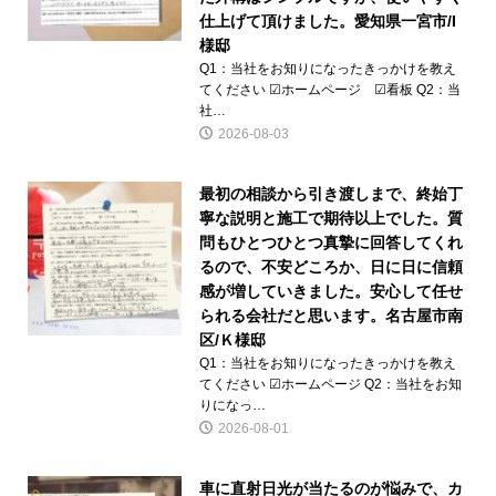
仕上げて頂けました。愛知県一宮市/I
様邸
Q1：当社をお知りになったきっかけを教え
てください ☑ホームページ ☑看板 Q2：当
社…
2026-08-03
最初の相談から引き渡しまで、終始丁
寧な説明と施工で期待以上でした。質
問もひとつひとつ真摯に回答してくれ
るので、不安どころか、日に日に信頼
感が増していきました。安心して任せ
られる会社だと思います。名古屋市南
区/Ｋ様邸
Q1：当社をお知りになったきっかけを教え
てください ☑ホームページ Q2：当社をお知
りになっ…
2026-08-01
車に直射日光が当たるのが悩みで、カ