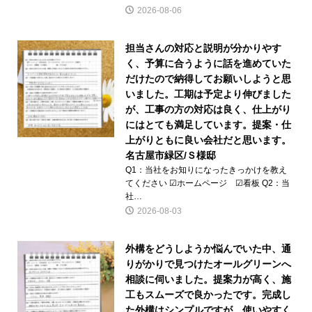
2026-08-06
担当さんの対応と説明が分かりやす
く、予算に合うように話を進めていた
だけたので納得してお願いしようと思
いました。工期は予定より伸びました
が、工事の方の対応は良く、仕上がり
にはとても満足しています。提案・仕
上がりともに良い会社だと思います。
名古屋市緑区/Ｓ様邸
Q1：当社をお知りになったきっかけを教え
てください ☑ホームページ ☑看板 Q2：当
社…
2026-08-03
外構をどうしようか悩んでいた中、通
りがかりで見つけたオールグリーンへ
相談に伺いました。提案力が高く、施
工もスムーズで良かったです。完成し
た外構はシンプルですが、使いやすく