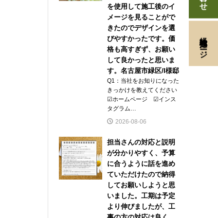
を使用して施工後のイ
メージを見ることがで
きたのでデザインを選
経験者採用ページ
びやすかったです。価
格も高すぎず、お願い
して良かったと思いま
す。名古屋市緑区/I様邸
Q1：当社をお知りになった
きっかけを教えてください
☑ホームページ ☑インス
タグラム…
2026-08-06
担当さんの対応と説明
が分かりやすく、予算
に合うように話を進め
ていただけたので納得
してお願いしようと思
いました。工期は予定
より伸びましたが、工
事の方の対応は良く、