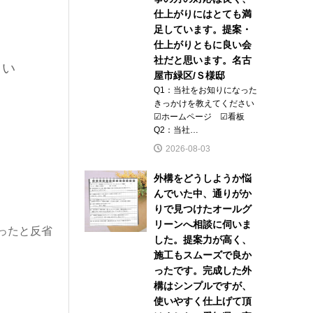
仕上がりにはとても満
足しています。提案・
仕上がりともに良い会
社だと思います。名古
さい
屋市緑区/Ｓ様邸
Q1：当社をお知りになった
きっかけを教えてください
☑ホームページ ☑看板
Q2：当社…
2026-08-03
外構をどうしようか悩
んでいた中、通りがか
りで見つけたオールグ
リーンへ相談に伺いま
ったと反省
した。提案力が高く、
施工もスムーズで良か
ったです。完成した外
構はシンプルですが、
使いやすく仕上げて頂