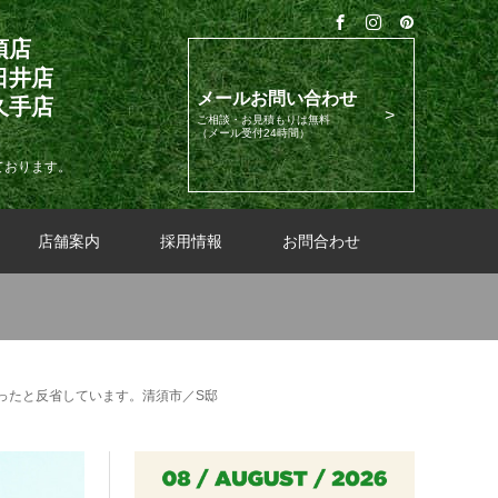
須店
日井店
メールお問い合わせ
久手店
ご相談・お見積もりは無料
（メール受付24時間）
ております。
店舗案内
採用情報
お問合わせ
ったと反省しています。清須市／S邸