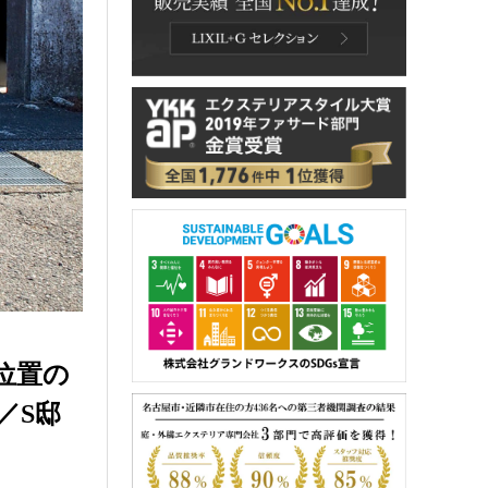
位置の
／S邸