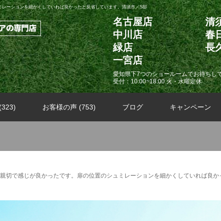
ミレーションを細かくしていれば良かったと反省しています。清須市／S邸
名古屋店
清
中川店
春
緑店
長
一宮店
愛知県下7つのショールームでお待ちし
受付：10:00~18:00 火・水曜定休
323)
お客様の声 (753)
ブログ
キャンペーン
親切で感じが良かったです。扉の位置のシュミレーションを細かくしていれば良か