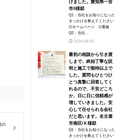
けました。愛知県一宮
市/I様邸
Q1：当社をお知りになった
きっかけを教えてください
☑ホームページ ☑看板
Q2：当社…
2026-08-03
最初の相談から引き渡
しまで、終始丁寧な説
明と施工で期待以上で
した。質問もひとつひ
とつ真摯に回答してく
れるので、不安どころ
か、日に日に信頼感が
増していきました。安
心して任せられる会社
だと思います。名古屋
市南区/Ｋ様邸
得の
Q1：当社をお知りになった
きっかけを教えてください