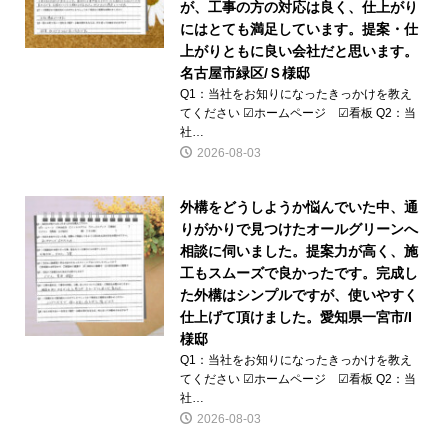
が、工事の方の対応は良く、仕上がり
にはとても満足しています。提案・仕
上がりともに良い会社だと思います。
名古屋市緑区/Ｓ様邸
Q1：当社をお知りになったきっかけを教え
てください ☑ホームページ ☑看板 Q2：当
社…
2026-08-03
外構をどうしようか悩んでいた中、通
りがかりで見つけたオールグリーンへ
相談に伺いました。提案力が高く、施
工もスムーズで良かったです。完成し
た外構はシンプルですが、使いやすく
仕上げて頂けました。愛知県一宮市/I
様邸
Q1：当社をお知りになったきっかけを教え
てください ☑ホームページ ☑看板 Q2：当
社…
2026-08-03