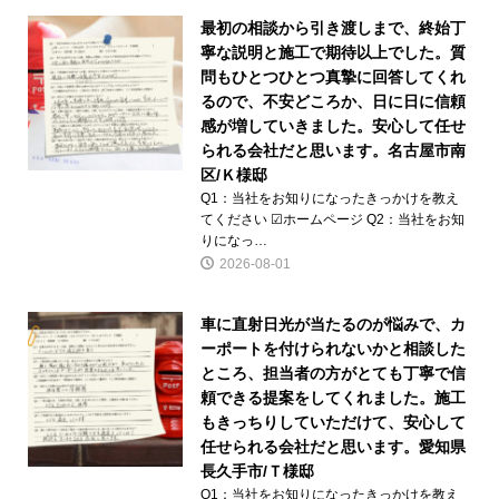
最初の相談から引き渡しまで、終始丁
寧な説明と施工で期待以上でした。質
問もひとつひとつ真摯に回答してくれ
るので、不安どころか、日に日に信頼
感が増していきました。安心して任せ
られる会社だと思います。名古屋市南
区/Ｋ様邸
Q1：当社をお知りになったきっかけを教え
てください ☑ホームページ Q2：当社をお知
りになっ…
2026-08-01
車に直射日光が当たるのが悩みで、カ
ーポートを付けられないかと相談した
ところ、担当者の方がとても丁寧で信
頼できる提案をしてくれました。施工
もきっちりしていただけて、安心して
任せられる会社だと思います。愛知県
長久手市/Ｔ様邸
Q1：当社をお知りになったきっかけを教え