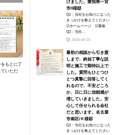
けました。愛知県一宮
市/I様邸
Q1：当社をお知りになった
きっかけを教えてください
☑ホームページ ☑看板
Q2：当社…
2026-08-03
最初の相談から引き渡
しまで、終始丁寧な説
ジをもとに丁
明と施工で期待以上で
していただ
した。質問もひとつひ
とつ真摯に回答してく
れるので、不安どころ
か、日に日に信頼感が
増していきました。安
心して任せられる会社
だと思います。名古屋
市南区/Ｋ様邸
Q1：当社をお知りになった
きっかけを教えてください