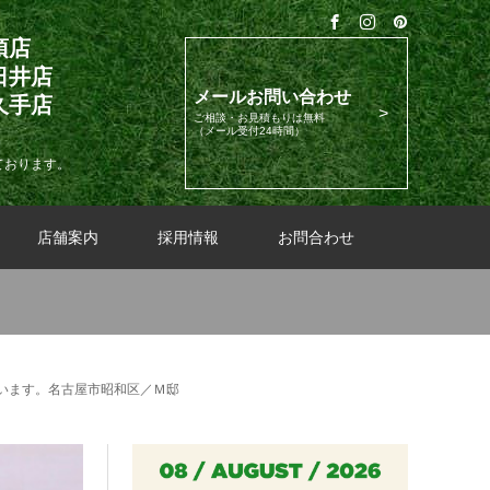
須店
日井店
メールお問い合わせ
久手店
ご相談・お見積もりは無料
（メール受付24時間）
ております。
店舗案内
採用情報
お問合わせ
います。名古屋市昭和区／Ｍ邸