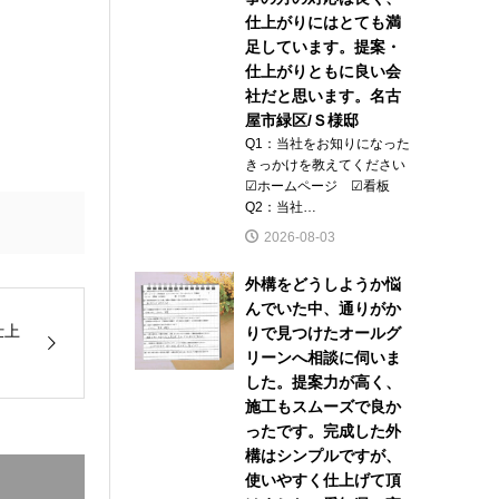
仕上がりにはとても満
足しています。提案・
仕上がりともに良い会
社だと思います。名古
屋市緑区/Ｓ様邸
Q1：当社をお知りになった
きっかけを教えてください
☑ホームページ ☑看板
Q2：当社…
2026-08-03
外構をどうしようか悩
んでいた中、通りがか
仕上
りで見つけたオールグ
リーンへ相談に伺いま
した。提案力が高く、
施工もスムーズで良か
ったです。完成した外
構はシンプルですが、
使いやすく仕上げて頂