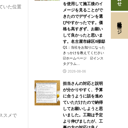
を使用して施工後のイ
ていた位置
メージを見ることがで
きたのでデザインを選
経験者採用ページ
びやすかったです。価
格も高すぎず、お願い
して良かったと思いま
す。名古屋市緑区/I様邸
Q1：当社をお知りになった
きっかけを教えてください
☑ホームページ ☑インス
タグラム…
2026-08-06
担当さんの対応と説明
が分かりやすく、予算
に合うように話を進め
ていただけたので納得
してお願いしようと思
いました。工期は予定
ススメで
より伸びましたが、工
事の方の対応は良く、