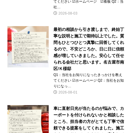
てください ☑ホームページ ☑看板 Q2：当
社…
2026-08-03
最初の相談から引き渡しまで、終始丁
寧な説明と施工で期待以上でした。質
問もひとつひとつ真摯に回答してくれ
るので、不安どころか、日に日に信頼
感が増していきました。安心して任せ
られる会社だと思います。名古屋市南
区/Ｋ様邸
Q1：当社をお知りになったきっかけを教え
てください ☑ホームページ Q2：当社をお知
りになっ…
2026-08-01
車に直射日光が当たるのが悩みで、カ
ーポートを付けられないかと相談した
ところ、担当者の方がとても丁寧で信
頼できる提案をしてくれました。施工