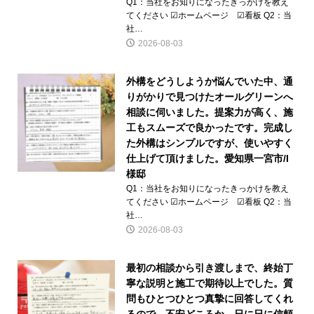
Q1：当社をお知りになったきっかけを教え
てください ☑ホームページ ☑看板 Q2：当
社…
2026-08-03
外構をどうしようか悩んでいた中、通
りがかりで見つけたオールグリーンへ
相談に伺いました。提案力が高く、施
工もスムーズで良かったです。完成し
た外構はシンプルですが、使いやすく
仕上げて頂けました。愛知県一宮市/I
様邸
Q1：当社をお知りになったきっかけを教え
てください ☑ホームページ ☑看板 Q2：当
社…
2026-08-03
最初の相談から引き渡しまで、終始丁
寧な説明と施工で期待以上でした。質
問もひとつひとつ真摯に回答してくれ