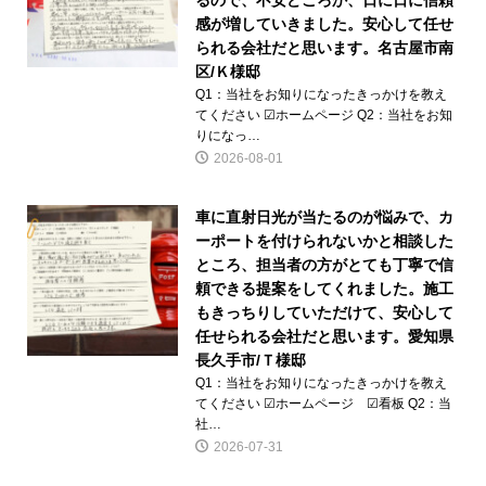
るので、不安どころか、日に日に信頼
感が増していきました。安心して任せ
られる会社だと思います。名古屋市南
区/Ｋ様邸
Q1：当社をお知りになったきっかけを教え
てください ☑ホームページ Q2：当社をお知
りになっ…
2026-08-01
車に直射日光が当たるのが悩みで、カ
ーポートを付けられないかと相談した
ところ、担当者の方がとても丁寧で信
頼できる提案をしてくれました。施工
もきっちりしていただけて、安心して
任せられる会社だと思います。愛知県
長久手市/Ｔ様邸
Q1：当社をお知りになったきっかけを教え
てください ☑ホームページ ☑看板 Q2：当
社…
2026-07-31