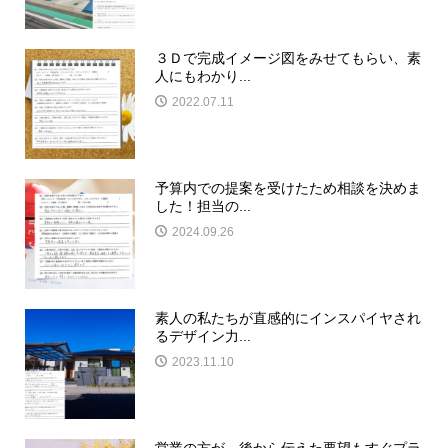
３Ｄで完成イメージ図をみせてもらい、素
人にもわかり...
2022.07.11
予算内での提案を受けたため相談を決めま
した！担当の...
2024.09.26
素人の私たちが直感的にインスパイヤされ
るデザイン力...
2023.11.10
営業の方が、後から伝えた要望もすぐプラ