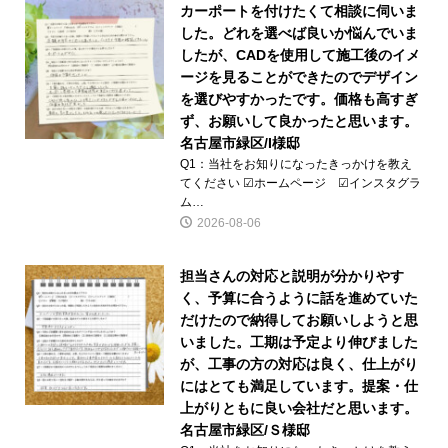
カーポートを付けたくて相談に伺いま
した。どれを選べば良いか悩んでいま
したが、CADを使用して施工後のイメ
ージを見ることができたのでデザイン
を選びやすかったです。価格も高すぎ
ず、お願いして良かったと思います。
名古屋市緑区/I様邸
Q1：当社をお知りになったきっかけを教え
てください ☑ホームページ ☑インスタグラ
ム…
2026-08-06
担当さんの対応と説明が分かりやす
く、予算に合うように話を進めていた
だけたので納得してお願いしようと思
いました。工期は予定より伸びました
が、工事の方の対応は良く、仕上がり
にはとても満足しています。提案・仕
上がりともに良い会社だと思います。
名古屋市緑区/Ｓ様邸