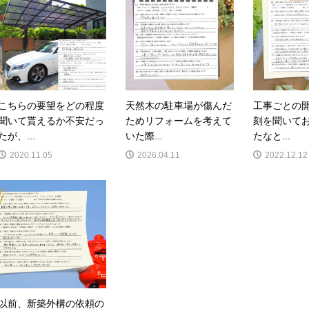
こちらの要望をどの程度
天然木の駐車場が傷んだ
工事ごとの
聞いて貰えるか不安だっ
ためリフォームを考えて
刻を聞いて
たが、...
いた際...
たなと...
2020.11.05
2026.04.11
2022.12.12
以前、新築外構の依頼の