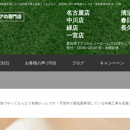
最低限希望している外構工事を提案してもらえて、満足度が高い外構屋さんです！愛知県春日井市／Ｎ邸
名古屋店
清
中川店
春
緑店
長
一宮店
愛知県下7つのショールームでお待ちし
受付：10:00~18:00 火・水曜定休
322)
お客様の声 (753)
ブログ
キャンペーン
加でやってもらえて有難かったです！予算内で最低限希望している外構工事を提案