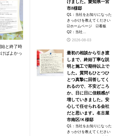
けました。愛知県一宮
市/I様邸
Q1：当社をお知りになった
きっかけを教えてください
☑ホームページ ☑看板
Q2：当社…
2026-08-03
開始と終了時
最初の相談から引き渡
おけばよかっ
しまで、終始丁寧な説
明と施工で期待以上で
した。質問もひとつひ
とつ真摯に回答してく
れるので、不安どころ
か、日に日に信頼感が
増していきました。安
心して任せられる会社
だと思います。名古屋
市南区/Ｋ様邸
Q1：当社をお知りになった
きっかけを教えてください