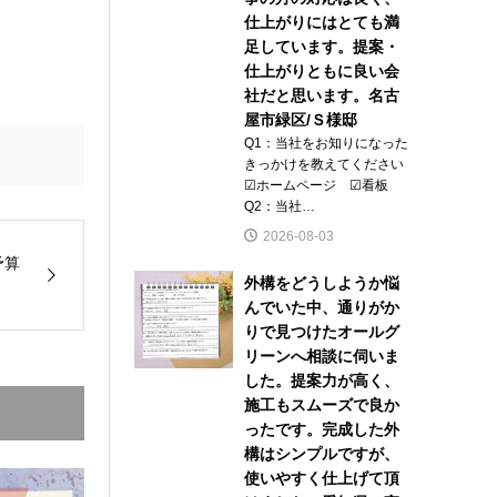
仕上がりにはとても満
足しています。提案・
仕上がりともに良い会
社だと思います。名古
屋市緑区/Ｓ様邸
Q1：当社をお知りになった
きっかけを教えてください
☑ホームページ ☑看板
Q2：当社…
2026-08-03
予算
外構をどうしようか悩
んでいた中、通りがか
りで見つけたオールグ
リーンへ相談に伺いま
した。提案力が高く、
施工もスムーズで良か
ったです。完成した外
構はシンプルですが、
使いやすく仕上げて頂