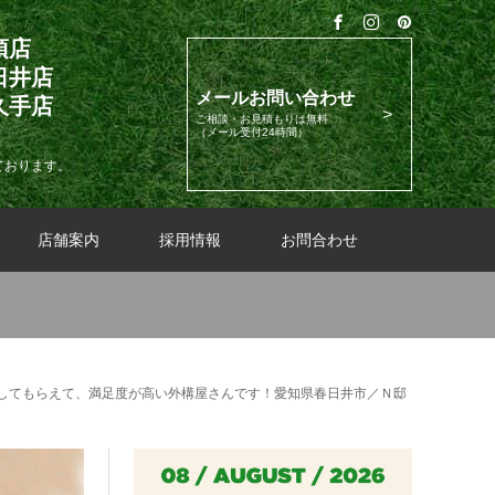
須店
日井店
メールお問い合わせ
久手店
ご相談・お見積もりは無料
（メール受付24時間）
ております。
店舗案内
採用情報
お問合わせ
してもらえて、満足度が高い外構屋さんです！愛知県春日井市／Ｎ邸