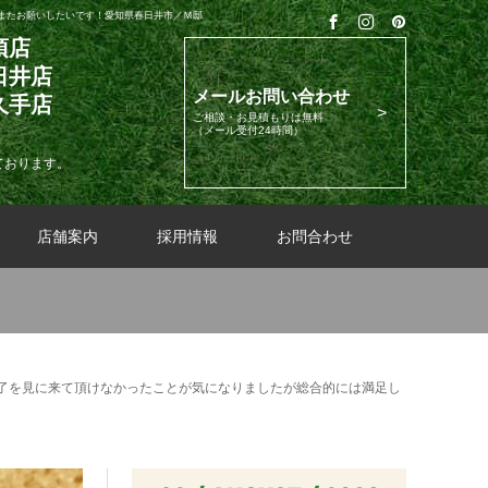
またお願いしたいです！愛知県春日井市／Ｍ邸
須店
日井店
メールお問い合わせ
久手店
ご相談・お見積もりは無料
（メール受付24時間）
ております。
店舗案内
採用情報
お問合わせ
了を見に来て頂けなかったことが気になりましたが総合的には満足し