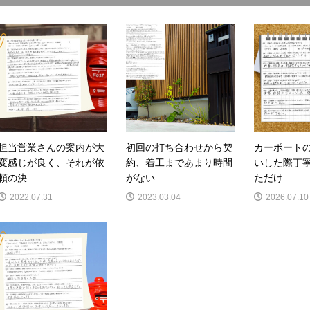
担当営業さんの案内が大
初回の打ち合わせから契
カーポート
変感じが良く、それが依
約、着工まであまり時間
いした際丁
頼の決...
がない...
ただけ...
2022.07.31
2023.03.04
2026.07.10