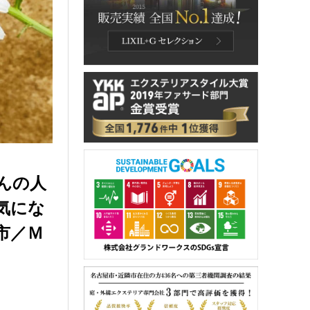
んの人
気にな
市／Ｍ