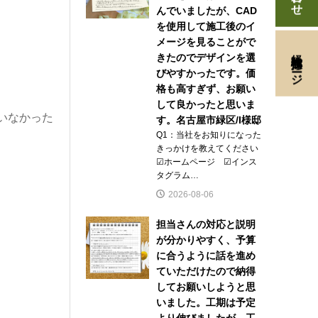
んでいましたが、CAD
を使用して施工後のイ
メージを見ることがで
経験者採用ページ
きたのでデザインを選
びやすかったです。価
格も高すぎず、お願い
して良かったと思いま
いなかった
す。名古屋市緑区/I様邸
Q1：当社をお知りになった
きっかけを教えてください
☑ホームページ ☑インス
タグラム…
2026-08-06
担当さんの対応と説明
が分かりやすく、予算
に合うように話を進め
ていただけたので納得
してお願いしようと思
いました。工期は予定
より伸びましたが、工