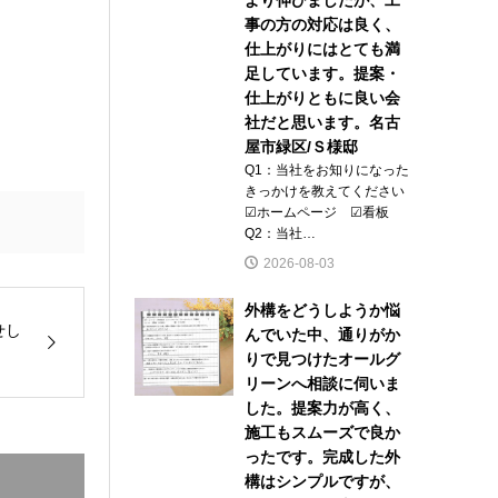
事の方の対応は良く、
仕上がりにはとても満
足しています。提案・
仕上がりともに良い会
社だと思います。名古
屋市緑区/Ｓ様邸
Q1：当社をお知りになった
きっかけを教えてください
☑ホームページ ☑看板
Q2：当社…
2026-08-03
外構をどうしようか悩
せし
んでいた中、通りがか
りで見つけたオールグ
リーンへ相談に伺いま
した。提案力が高く、
施工もスムーズで良か
ったです。完成した外
構はシンプルですが、