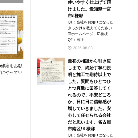
使いやすく仕上げて頂
けました。愛知県一宮
市/I様邸
Q1：当社をお知りになった
きっかけを教えてください
☑ホームページ ☑看板
Q2：当社…
2026-08-03
最初の相談から引き渡
の修繕をお願
しまで、終始丁寧な説
寧にやってい
明と施工で期待以上で
した。質問もひとつひ
とつ真摯に回答してく
れるので、不安どころ
か、日に日に信頼感が
増していきました。安
心して任せられる会社
だと思います。名古屋
市南区/Ｋ様邸
Q1：当社をお知りになった