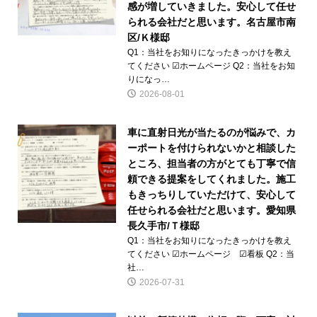
感が増していきました。安心して任せ
られる会社だと思います。名古屋市南
区/Ｋ様邸
Q1：当社をお知りになったきっかけを教え
てください ☑ホームページ Q2：当社をお知
りになっ…
2026-08-01
車に直射日光が当たるのが悩みで、カ
ーポートを付けられないかと相談した
ところ、担当者の方がとても丁寧で信
頼できる提案をしてくれました。施工
もきっちりしていただけて、安心して
任せられる会社だと思います。愛知県
長久手市/Ｔ様邸
Q1：当社をお知りになったきっかけを教え
てください ☑ホームページ ☑看板 Q2：当
社…
2026-07-31