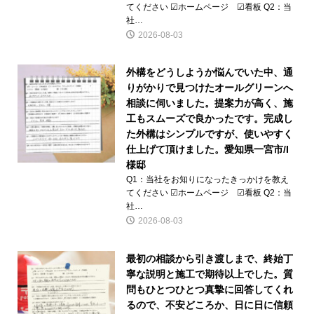
てください ☑ホームページ ☑看板 Q2：当
社…
2026-08-03
外構をどうしようか悩んでいた中、通
りがかりで見つけたオールグリーンへ
相談に伺いました。提案力が高く、施
工もスムーズで良かったです。完成し
た外構はシンプルですが、使いやすく
仕上げて頂けました。愛知県一宮市/I
様邸
Q1：当社をお知りになったきっかけを教え
てください ☑ホームページ ☑看板 Q2：当
社…
2026-08-03
最初の相談から引き渡しまで、終始丁
寧な説明と施工で期待以上でした。質
問もひとつひとつ真摯に回答してくれ
るので、不安どころか、日に日に信頼