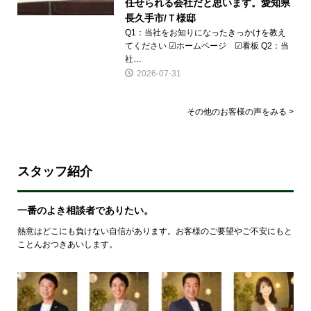
任せられる会社だと思います。愛知県
長久手市/Ｔ様邸
Q1：当社をお知りになったきっかけを教え
てください ☑ホームページ ☑看板 Q2：当
社…
2026-07-31
その他のお客様の声をみる >
スタッフ紹介
一番のよき相談者でありたい。
熱意はどこにも負けない自信があります。お客様のご要望やご不安にもと
ことんおつきあいします。