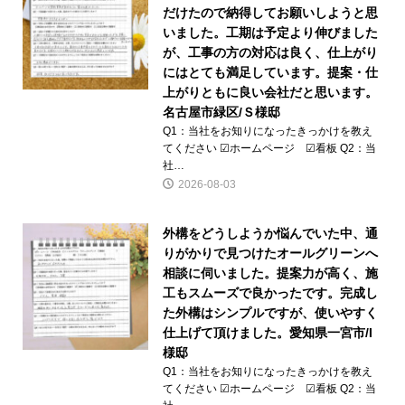
だけたので納得してお願いしようと思
いました。工期は予定より伸びました
が、工事の方の対応は良く、仕上がり
にはとても満足しています。提案・仕
上がりともに良い会社だと思います。
名古屋市緑区/Ｓ様邸
Q1：当社をお知りになったきっかけを教え
てください ☑ホームページ ☑看板 Q2：当
社…
2026-08-03
外構をどうしようか悩んでいた中、通
りがかりで見つけたオールグリーンへ
相談に伺いました。提案力が高く、施
工もスムーズで良かったです。完成し
た外構はシンプルですが、使いやすく
仕上げて頂けました。愛知県一宮市/I
様邸
Q1：当社をお知りになったきっかけを教え
てください ☑ホームページ ☑看板 Q2：当