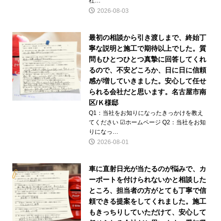
社…
2026-08-03
最初の相談から引き渡しまで、終始丁
寧な説明と施工で期待以上でした。質
問もひとつひとつ真摯に回答してくれ
るので、不安どころか、日に日に信頼
感が増していきました。安心して任せ
られる会社だと思います。名古屋市南
区/Ｋ様邸
Q1：当社をお知りになったきっかけを教え
てください ☑ホームページ Q2：当社をお知
りになっ…
2026-08-01
車に直射日光が当たるのが悩みで、カ
ーポートを付けられないかと相談した
ところ、担当者の方がとても丁寧で信
頼できる提案をしてくれました。施工
もきっちりしていただけて、安心して