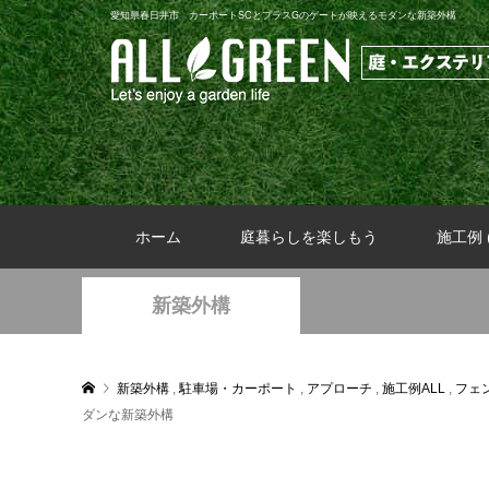
愛知県春日井市 カーポートSCとプラスGのゲートが映えるモダンな新築外構
ホーム
庭暮らしを楽しもう
施工例 (
新築外構
新築外構
,
駐車場・カーポート
,
アプローチ
,
施工例ALL
,
フェ
ダンな新築外構