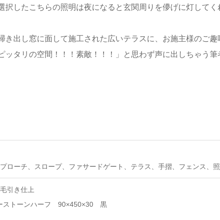
選択したこちらの照明は夜になると玄関周りを儚げに灯してく
掃き出し窓に面して施工された広いテラスに、お施主様のご趣
ピッタリの空間！！！素敵！！！」と思わず声に出しちゃう筆
プローチ、スロープ、ファサードゲート、テラス、手摺、フェンス、照
毛引き仕上
ーストーンハーフ 90×450×30 黒