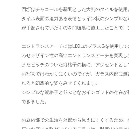
門塀はチャコールを基調とした大判のタイルを使用
タイル表面の迫力ある表情とライン状のシンプルな
が手配されていたものを門塀裏に施工したことで、
エントランスアーチにはLIXILのプラスGを使用
わせデザイン性の高いエントランスアーチを実現し
またピッチのついた縦格子の横に、アクセントとしてガ
お写真ではわかりにくいのですが、ガラス内部に無
れると幻想的な姿をみせてくれます。
シンプルな縦格子と並ぶとなおインゴットの存在が
できました。
お庭内部での生活を外部から見えにくくするため、