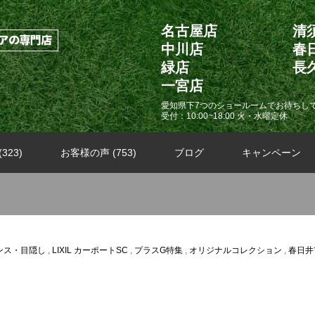
名古屋店
清
中川店
春
緑店
長
一宮店
愛知県下7つのショールームでお待ちし
受付：10:00~18:00 火・水曜定休
323)
お客様の声 (753)
ブログ
キャンペーン
ンス・目隠し
,
LIXIL カーポートSC
,
プラスG特集
,
オリジナルコレクション
,
春日井