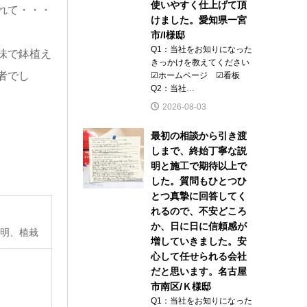
使いやすく仕上げて頂
れて・・・
けました。愛知県一宮
市/I様邸
Q1：当社をお知りになった
味で鉢植え
きっかけを教えてください
者でし
☑ホームページ ☑看板
Q2：当社…
2026-08-03
最初の相談から引き渡
しまで、終始丁寧な説
明と施工で期待以上で
した。質問もひとつひ
とつ真摯に回答してく
れるので、不安どころ
か、日に日に信頼感が
明、植栽
増していきました。安
心して任せられる会社
だと思います。名古屋
市南区/Ｋ様邸
Q1：当社をお知りになった