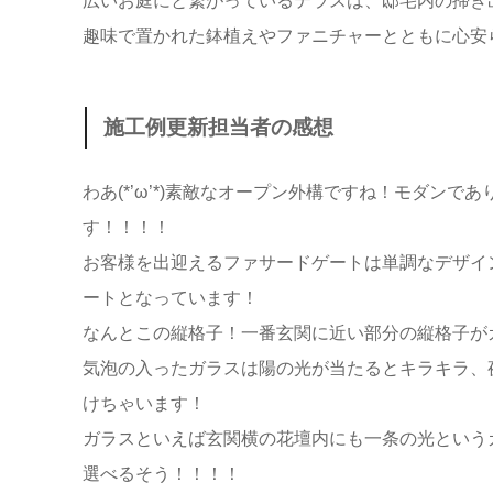
広いお庭にと繋がっているテラスは、邸宅内の掃き
趣味で置かれた鉢植えやファニチャーとともに心安
施工例更新担当者の感想
わあ(*’ω’*)素敵なオープン外構ですね！モダン
す！！！！
お客様を出迎えるファサードゲートは単調なデザイ
ートとなっています！
なんとこの縦格子！一番玄関に近い部分の縦格子が
気泡の入ったガラスは陽の光が当たるとキラキラ、
けちゃいます！
ガラスといえば玄関横の花壇内にも一条の光という
選べるそう！！！！