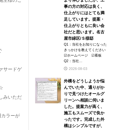
施主様のご
事の方の対応は良く、
仕上がりにはとても満
足しています。提案・
仕上がりともに良い会
社だと思います。名古
屋市緑区/Ｓ様邸
Q1：当社をお知りになった
きっかけを教えてください
で
☑ホームページ ☑看板
Q2：当社…
2026-08-03
ァサードゲ
外構をどうしようか悩
んでいた中、通りがか
☆
りで見つけたオールグ
しみいただ
リーンへ相談に伺いま
した。提案力が高く、
施工もスムーズで良か
明カラーが
ったです。完成した外
構はシンプルですが、