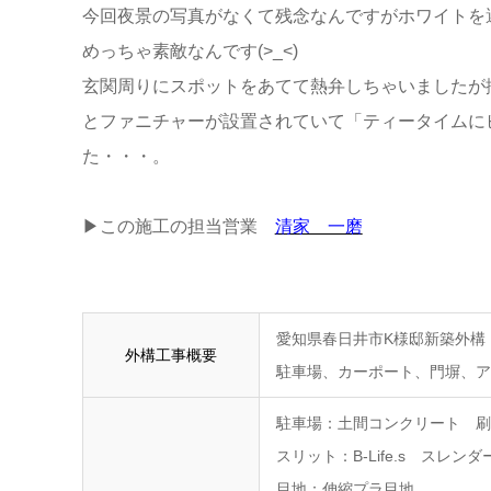
今回夜景の写真がなくて残念なんですがホワイトを
めっちゃ素敵なんです(>_<)
玄関周りにスポットをあてて熱弁しちゃいましたが
とファニチャーが設置されていて「ティータイムに
た・・・。
▶この施工の担当営業
清家 一磨
愛知県春日井市K様邸新築外構
外構工事概要
駐車場、カーポート、門塀、ア
駐車場：土間コンクリート 刷
スリット：B-Life.s スレンダ
目地：伸縮プラ目地