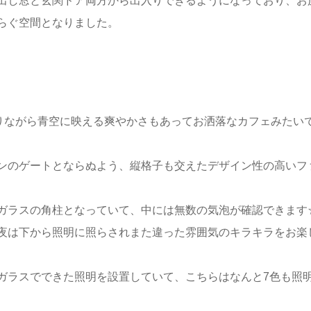
出し窓と玄関ドア両方から出入りできるようになっており、お
らぐ空間となりました。
でありながら青空に映える爽やかさもあってお洒落なカフェみたい
ンのゲートとならぬよう、縦格子も交えたデザイン性の高いフ
ガラスの角柱となっていて、中には無数の気泡が確認できます
夜は下から照明に照らされまた違った雰囲気のキラキラをお楽
ガラスでできた照明を設置していて、こちらはなんと7色も照