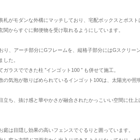
。
表札がモダンな外構にマッチしており、宅配ボックスとポスト
玄関からすぐに郵便物を受け取れるようにしています。
しており、アーチ部分にGフレームを、縦格子部分にはGスクリー
ました。
ラスでできた柱 ”インゴット100 ” も併せて施工。
数の気泡が散りばめられているインゴット100は、太陽光や照
目立ち、抜け感と華やかさが融合されたかっこいい空間に仕上
お庭は目隠し効果の高いフェンスでぐるりと囲っています。