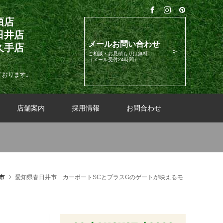
須店
日井店
メールお問い合わせ
久手店
ご相談・お見積もりは無料
（メール受付24時間）
ております。
店舗案内
採用情報
お問合わせ
市
愛知県春日井市 カーポートSCとプラスGのゲートが映えるモ