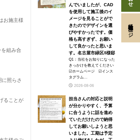
んでいましたが、CAD
を使用して施工後のイ
メージを見ることがで
はお施主様
経験者採用ページ
きたのでデザインを選
びやすかったです。価
格も高すぎず、お願い
して良かったと思いま
ンを組み合
す。名古屋市緑区/I様邸
Q1：当社をお知りになった
きっかけを教えてください
☑ホームページ ☑インス
タグラム…
明に照らさ
2026-08-06
担当さんの対応と説明
げることが
が分かりやすく、予算
に合うように話を進め
ていただけたので納得
してお願いしようと思
いました。工期は予定
より伸びましたが、工