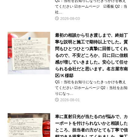
Q1：当社をお知りになったきっかけを教え
てください ☑ホームページ ☑看板 Q2：当
社…
2026-08-03
最初の相談から引き渡しまで、終始丁
寧な説明と施工で期待以上でした。質
問もひとつひとつ真摯に回答してくれ
るので、不安どころか、日に日に信頼
感が増していきました。安心して任せ
られる会社だと思います。名古屋市南
区/Ｋ様邸
Q1：当社をお知りになったきっかけを教え
てください ☑ホームページ Q2：当社をお知
りになっ…
2026-08-01
車に直射日光が当たるのが悩みで、カ
ーポートを付けられないかと相談した
ところ、担当者の方がとても丁寧で信
頼できる提案をしてくれました。施工