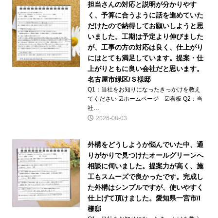
担当さんの対応と説明が分かりやす
く、予算に合うように話を進めていた
だけたので納得してお願いしようと思
いました。工期は予定より伸びました
が、工事の方の対応は良く、仕上がり
にはとても満足しています。提案・仕
上がりともに良い会社だと思います。
名古屋市緑区/Ｓ様邸
Q1：当社をお知りになったきっかけを教え
てください ☑ホームページ ☑看板 Q2：当
社…
2026-08-03
外構をどうしようか悩んでいた中、通
りがかりで見つけたオールグリーンへ
相談に伺いました。提案力が高く、施
工もスムーズで良かったです。完成し
た外構はシンプルですが、使いやすく
仕上げて頂けました。愛知県一宮市/I
様邸