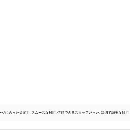
ージに合った提案力
,
スムーズな対応
,
信頼できるスタッフだった
,
親切で誠実な対応