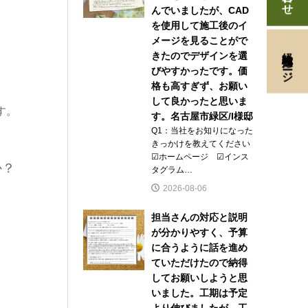
んでいましたが、CAD
を使用して施工後のイ
メージを見ることがで
経験者採用ページ
きたのでデザインを選
びやすかったです。価
格も高すぎず、お願い
して良かったと思いま
す。
す。名古屋市緑区/I様邸
Q1：当社をお知りになった
きっかけを教えてください
☑ホームページ ☑インス
か？
タグラム…
2026-08-06
担当さんの対応と説明
が分かりやすく、予算
に合うように話を進め
ていただけたので納得
してお願いしようと思
いました。工期は予定
より伸びましたが、工