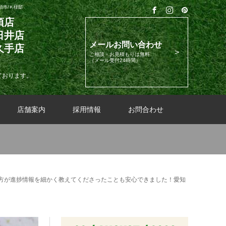
市/Ｋ様邸
須店
日井店
メールお問い合わせ
久手店
ご相談・お見積もりは無料
（メール受付24時間）
ております。
店舗案内
採用情報
お問合わせ
方が進捗情報を細かく教えてくださったことも安心できました！愛知