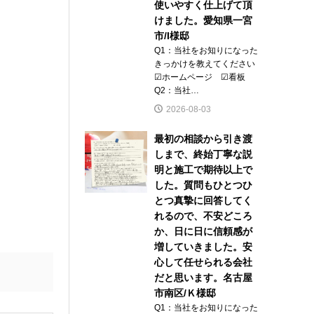
使いやすく仕上げて頂
けました。愛知県一宮
市/I様邸
Q1：当社をお知りになった
きっかけを教えてください
☑ホームページ ☑看板
Q2：当社…
2026-08-03
最初の相談から引き渡
しまで、終始丁寧な説
明と施工で期待以上で
した。質問もひとつひ
とつ真摯に回答してく
れるので、不安どころ
か、日に日に信頼感が
増していきました。安
心して任せられる会社
だと思います。名古屋
市南区/Ｋ様邸
Q1：当社をお知りになった