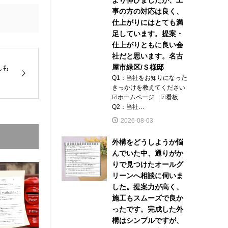
事の方の対応は良く、
仕上がりにはとても満
足しています。提案・
仕上がりともに良い会
社だと思います。名古
屋市緑区/Ｓ様邸
んも
Q1：当社をお知りになった
きっかけを教えてください
☑ホームページ ☑看板
Q2：当社…
2026-08-03
外構をどうしようか悩
んでいた中、通りがか
りで見つけたオールグ
リーンへ相談に伺いま
した。提案力が高く、
施工もスムーズで良か
ったです。完成した外
構はシンプルですが、