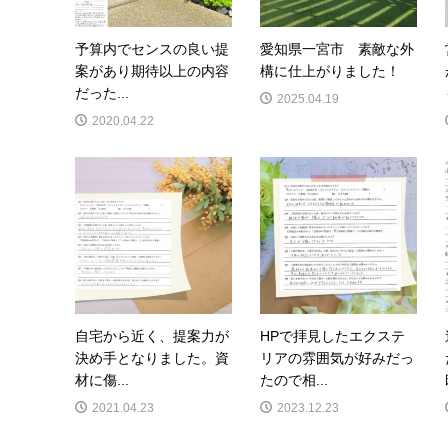
予算内でセンスの良い提
愛知県一宮市 素敵な外
案があり期待以上の内容
構に仕上がりました！
だった...
2025.04.19
2020.04.22
自宅から近く、提案力が
HPで拝見したエクステ
決め手となりました。資
リアの雰囲気が好みだっ
材に傷...
たので相...
2021.04.23
2023.12.23