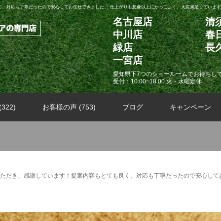
、対応も丁寧だったので安心してお任せできました。 仕上がりも想像以上にかっこよく、大変満足しています
名古屋店
清
中川店
春
緑店
長
一宮店
愛知県下7つのショールームでお待ちし
受付：10:00~18:00 火・水曜定休
322)
お客様の声 (753)
ブログ
キャンペーン
ただき、感謝しています！提案内容もとても良く、対応も丁寧だったので安心して