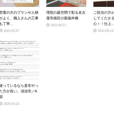
営業の方のプランや人柄
理想の庭空間で彩る名古
ご担当の方
がよく、職人さんの工事
屋市南区の新築外構
してくださ
も丁寧...
心！！仕上..
2022.06.17
2022.02.07
2024.06.14
迷っているなら是非やっ
た方が良い。清須市／K
邸
2020.04.24