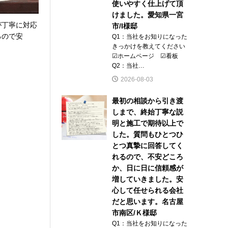
使いやすく仕上げて頂
けました。愛知県一宮
が丁寧に対応
市/I様邸
るので安
Q1：当社をお知りになった
きっかけを教えてください
.
☑ホームページ ☑看板
Q2：当社…
2026-08-03
最初の相談から引き渡
しまで、終始丁寧な説
明と施工で期待以上で
した。質問もひとつひ
とつ真摯に回答してく
れるので、不安どころ
か、日に日に信頼感が
増していきました。安
心して任せられる会社
だと思います。名古屋
市南区/Ｋ様邸
Q1：当社をお知りになった