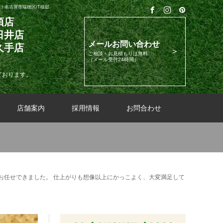
！名古屋市瑞穂区/T様邸
須店
日井店
メールお問い合わせ
久手店
ご相談・お見積もりは無料
（メール受付24時間）
ております。
店舗案内
採用情報
お問合わせ
お任せできました。 仕上がりも想像以上にかっこよく、大変満足して