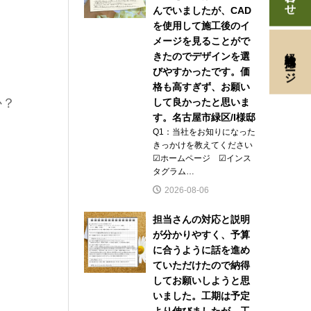
んでいましたが、CAD
を使用して施工後のイ
メージを見ることがで
経験者採用ページ
きたのでデザインを選
びやすかったです。価
格も高すぎず、お願い
か？
して良かったと思いま
す。名古屋市緑区/I様邸
Q1：当社をお知りになった
きっかけを教えてください
☑ホームページ ☑インス
タグラム…
2026-08-06
担当さんの対応と説明
が分かりやすく、予算
に合うように話を進め
ていただけたので納得
してお願いしようと思
いました。工期は予定
より伸びましたが、工