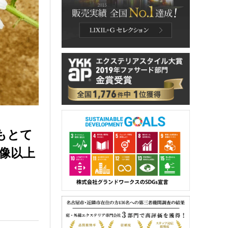
もとて
像以上