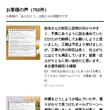
お客様の声
（752件）
お客様の「ありがとう」は私たちの原動力です
担当さんの対応と説明が分かりやす
く、予算に合うように話を進めていた
だけたので納得してお願いしようと思
いました。工期は予定より伸びました
が、工事の方の対応は良く、仕上がり
にはとても満足しています。提案・仕
上がりともに良い会社だと思います。
名古屋市緑区/Ｓ様邸
Q1：当社をお知りになったきっかけを教え
てください ☑ホームページ ☑看板 Q2：当
社…
2026-08-03
外構をどうしようか悩んでいた中、通
りがかりで見つけたオールグリーンへ
相談に伺いました。提案力が高く、施