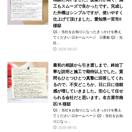
工もスムーズで良かったです。完成し
た外構はシンプルですが、使いやすく
仕上げて頂けました。愛知県一宮市/I
様邸
Q1：当社をお知りになったきっかけを教え
てください ☑ホームページ ☑看板 Q2：当
社…
2026-08-03
最初の相談から引き渡しまで、終始丁
寧な説明と施工で期待以上でした。質
問もひとつひとつ真摯に回答してくれ
るので、不安どころか、日に日に信頼
感が増していきました。安心して任せ
られる会社だと思います。名古屋市南
区/Ｋ様邸
Q1：当社をお知りになったきっかけを教え
てください ☑ホームページ Q2：当社をお知
りになっ…
2026-08-01