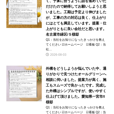
く、予算に合うように話を進めていた
だけたので納得してお願いしようと思
いました。工期は予定より伸びました
が、工事の方の対応は良く、仕上がり
にはとても満足しています。提案・仕
上がりともに良い会社だと思います。
名古屋市緑区/Ｓ様邸
Q1：当社をお知りになったきっかけを教え
てください ☑ホームページ ☑看板 Q2：当
社…
2026-08-03
外構をどうしようか悩んでいた中、通
りがかりで見つけたオールグリーンへ
相談に伺いました。提案力が高く、施
工もスムーズで良かったです。完成し
た外構はシンプルですが、使いやすく
仕上げて頂けました。愛知県一宮市/I
様邸
Q1：当社をお知りになったきっかけを教え
てください ☑ホームページ ☑看板 Q2：当