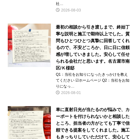
社…
2026-08-03
最初の相談から引き渡しまで、終始丁
寧な説明と施工で期待以上でした。質
問もひとつひとつ真摯に回答してくれ
るので、不安どころか、日に日に信頼
感が増していきました。安心して任せ
られる会社だと思います。名古屋市南
区/Ｋ様邸
Q1：当社をお知りになったきっかけを教え
てください ☑ホームページ Q2：当社をお知
りになっ…
2026-08-01
車に直射日光が当たるのが悩みで、カ
ーポートを付けられないかと相談した
ところ、担当者の方がとても丁寧で信
頼できる提案をしてくれました。施工
もきっちりしていただけて、安心して