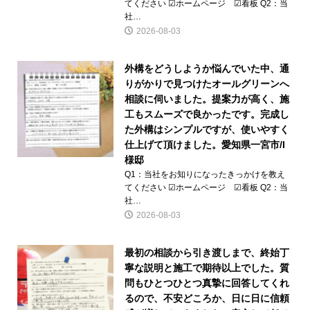
てください ☑ホームページ ☑看板 Q2：当
社…
2026-08-03
外構をどうしようか悩んでいた中、通
りがかりで見つけたオールグリーンへ
相談に伺いました。提案力が高く、施
工もスムーズで良かったです。完成し
た外構はシンプルですが、使いやすく
仕上げて頂けました。愛知県一宮市/I
様邸
Q1：当社をお知りになったきっかけを教え
てください ☑ホームページ ☑看板 Q2：当
社…
2026-08-03
最初の相談から引き渡しまで、終始丁
寧な説明と施工で期待以上でした。質
問もひとつひとつ真摯に回答してくれ
るので、不安どころか、日に日に信頼