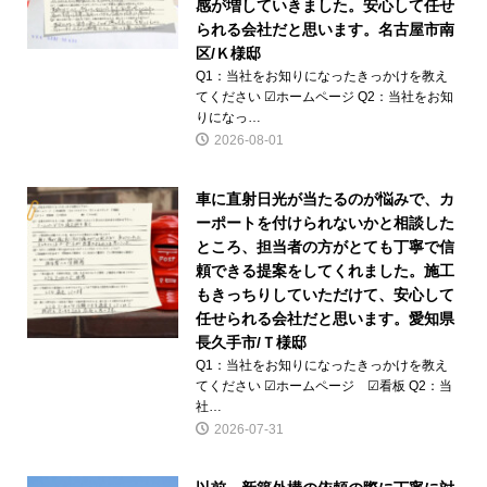
感が増していきました。安心して任せ
られる会社だと思います。名古屋市南
区/Ｋ様邸
Q1：当社をお知りになったきっかけを教え
てください ☑ホームページ Q2：当社をお知
りになっ…
2026-08-01
車に直射日光が当たるのが悩みで、カ
ーポートを付けられないかと相談した
ところ、担当者の方がとても丁寧で信
頼できる提案をしてくれました。施工
もきっちりしていただけて、安心して
任せられる会社だと思います。愛知県
長久手市/Ｔ様邸
Q1：当社をお知りになったきっかけを教え
てください ☑ホームページ ☑看板 Q2：当
社…
2026-07-31