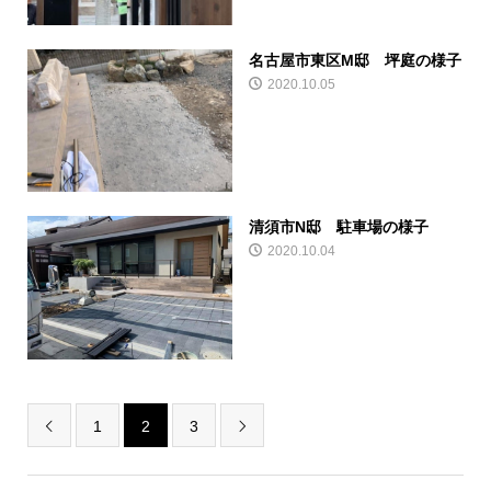
名古屋市東区M邸 坪庭の様子
2020.10.05
清須市N邸 駐車場の様子
2020.10.04
1
2
3

