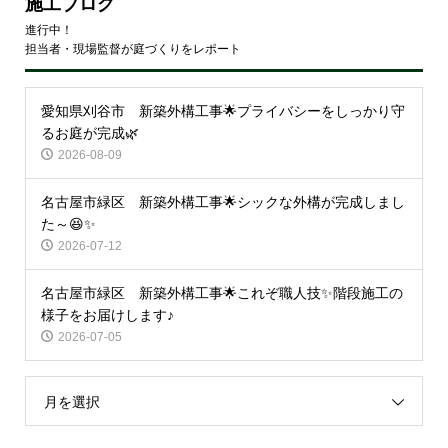
施工ブログ
進行中！
担当者・現場監督が庭づくりをレポート
愛知県刈谷市 新築外構工事🌟プライバシーをしっかり守
るお庭が完成🌿
2026-08-09
名古屋市緑区 新築外構工事🌟シックな外構が完成しまし
た～😆✨
2026-07-12
名古屋市緑区 新築外構工事🌟これぞ職人技✨階段施工の
様子をお届けします♪
2026-07-05
月を選択