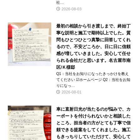
社…
2026-08-03
最初の相談から引き渡しまで、終始丁
寧な説明と施工で期待以上でした。質
問もひとつひとつ真摯に回答してくれ
るので、不安どころか、日に日に信頼
感が増していきました。安心して任せ
られる会社だと思います。名古屋市南
区/Ｋ様邸
Q1：当社をお知りになったきっかけを教え
てください ☑ホームページ Q2：当社をお知
りになっ…
2026-08-01
車に直射日光が当たるのが悩みで、カ
ーポートを付けられないかと相談した
ところ、担当者の方がとても丁寧で信
頼できる提案をしてくれました。施工
もきっちりしていただけて、安心して