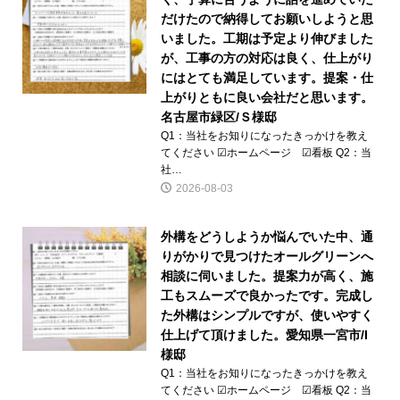
だけたので納得してお願いしようと思
いました。工期は予定より伸びました
が、工事の方の対応は良く、仕上がり
にはとても満足しています。提案・仕
上がりともに良い会社だと思います。
名古屋市緑区/Ｓ様邸
Q1：当社をお知りになったきっかけを教え
てください ☑ホームページ ☑看板 Q2：当
社…
2026-08-03
外構をどうしようか悩んでいた中、通
りがかりで見つけたオールグリーンへ
相談に伺いました。提案力が高く、施
工もスムーズで良かったです。完成し
た外構はシンプルですが、使いやすく
仕上げて頂けました。愛知県一宮市/I
様邸
Q1：当社をお知りになったきっかけを教え
てください ☑ホームページ ☑看板 Q2：当