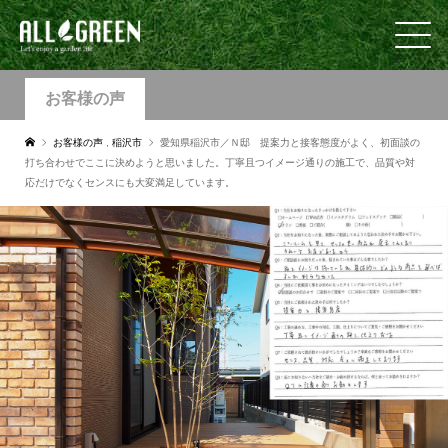
お客様の声
お客様の声
,
稲沢市
愛知県稲沢市／Ｎ邸 提案力と接客態度がよく、初面談の
打ち合わせでここに決めようと思いました。丁寧且つイメージ通りの施工で、品質や対
応だけでなくセンスにも大変満足しています。