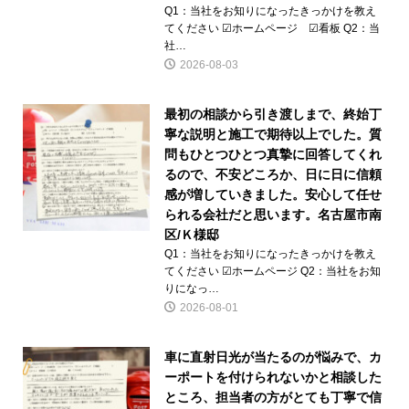
Q1：当社をお知りになったきっかけを教え
てください ☑ホームページ ☑看板 Q2：当
社…
2026-08-03
最初の相談から引き渡しまで、終始丁
寧な説明と施工で期待以上でした。質
問もひとつひとつ真摯に回答してくれ
るので、不安どころか、日に日に信頼
感が増していきました。安心して任せ
られる会社だと思います。名古屋市南
区/Ｋ様邸
Q1：当社をお知りになったきっかけを教え
てください ☑ホームページ Q2：当社をお知
りになっ…
2026-08-01
車に直射日光が当たるのが悩みで、カ
ーポートを付けられないかと相談した
ところ、担当者の方がとても丁寧で信