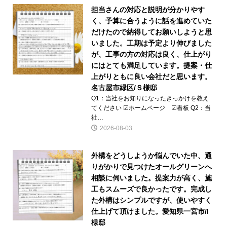
担当さんの対応と説明が分かりやす
く、予算に合うように話を進めていた
だけたので納得してお願いしようと思
いました。工期は予定より伸びました
が、工事の方の対応は良く、仕上がり
にはとても満足しています。提案・仕
上がりともに良い会社だと思います。
名古屋市緑区/Ｓ様邸
Q1：当社をお知りになったきっかけを教え
てください ☑ホームページ ☑看板 Q2：当
社…
2026-08-03
外構をどうしようか悩んでいた中、通
りがかりで見つけたオールグリーンへ
相談に伺いました。提案力が高く、施
工もスムーズで良かったです。完成し
た外構はシンプルですが、使いやすく
仕上げて頂けました。愛知県一宮市/I
様邸