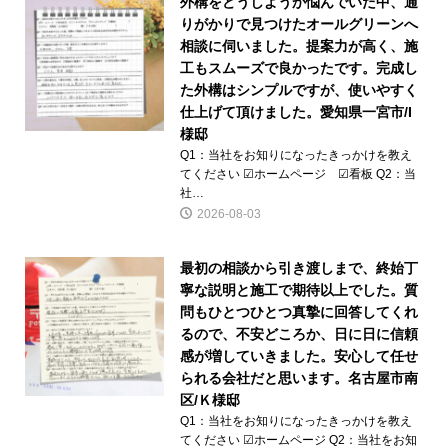
外構をどうしようか悩んでいた中、通
りがかりで見つけたオールグリーンへ
相談に伺いました。提案力が高く、施
工もスムーズで良かったです。完成し
た外構はシンプルですが、使いやすく
仕上げて頂けました。愛知県一宮市/I
様邸
Q1：当社をお知りになったきっかけを教え
てください ☑ホームページ ☑看板 Q2：当
社…
2026-08-03
最初の相談から引き渡しまで、終始丁
寧な説明と施工で期待以上でした。質
問もひとつひとつ真摯に回答してくれ
るので、不安どころか、日に日に信頼
感が増していきました。安心して任せ
られる会社だと思います。名古屋市南
区/Ｋ様邸
Q1：当社をお知りになったきっかけを教え
てください ☑ホームページ Q2：当社をお知