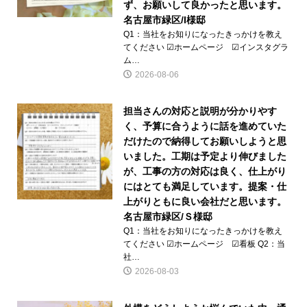
ず、お願いして良かったと思います。
名古屋市緑区/I様邸
Q1：当社をお知りになったきっかけを教え
てください ☑ホームページ ☑インスタグラ
ム…
2026-08-06
担当さんの対応と説明が分かりやす
く、予算に合うように話を進めていた
だけたので納得してお願いしようと思
いました。工期は予定より伸びました
が、工事の方の対応は良く、仕上がり
にはとても満足しています。提案・仕
上がりともに良い会社だと思います。
名古屋市緑区/Ｓ様邸
Q1：当社をお知りになったきっかけを教え
てください ☑ホームページ ☑看板 Q2：当
社…
2026-08-03