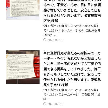
るので、不安どころか、日に日に信頼
感が増していきました。安心して任せ
られる会社だと思います。名古屋市南
区/Ｋ様邸
Q1：当社をお知りになったきっかけを教え
てください ☑ホームページ Q2：当社をお知
りになっ…
2026-08-01
車に直射日光が当たるのが悩みで、カ
ーポートを付けられないかと相談した
ところ、担当者の方がとても丁寧で信
頼できる提案をしてくれました。施工
もきっちりしていただけて、安心して
任せられる会社だと思います。愛知県
長久手市/Ｔ様邸
Q1：当社をお知りになったきっかけを教え
てください ☑ホームページ ☑看板 Q2：当
社…
2026-07-31