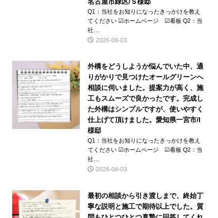
名古屋市緑区/Ｓ様邸
Q1：当社をお知りになったきっかけを教え
てください ☑ホームページ ☑看板 Q2：当
社…
2026-08-03
外構をどうしようか悩んでいた中、通
りがかりで見つけたオールグリーンへ
相談に伺いました。提案力が高く、施
工もスムーズで良かったです。完成し
た外構はシンプルですが、使いやすく
仕上げて頂けました。愛知県一宮市/I
様邸
Q1：当社をお知りになったきっかけを教え
てください ☑ホームページ ☑看板 Q2：当
社…
2026-08-03
最初の相談から引き渡しまで、終始丁
寧な説明と施工で期待以上でした。質
問もひとつひとつ真摯に回答してくれ