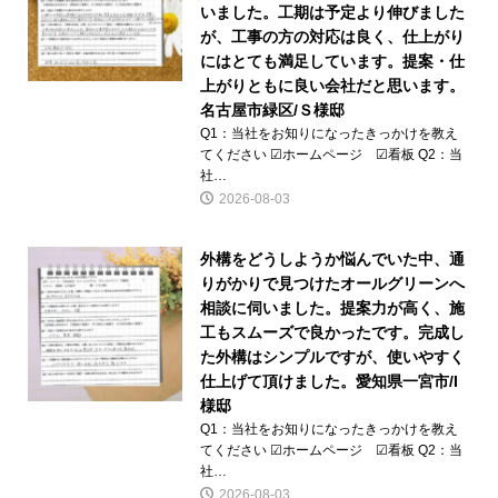
いました。工期は予定より伸びました
が、工事の方の対応は良く、仕上がり
にはとても満足しています。提案・仕
上がりともに良い会社だと思います。
名古屋市緑区/Ｓ様邸
Q1：当社をお知りになったきっかけを教え
てください ☑ホームページ ☑看板 Q2：当
社…
2026-08-03
外構をどうしようか悩んでいた中、通
りがかりで見つけたオールグリーンへ
相談に伺いました。提案力が高く、施
工もスムーズで良かったです。完成し
た外構はシンプルですが、使いやすく
仕上げて頂けました。愛知県一宮市/I
様邸
Q1：当社をお知りになったきっかけを教え
てください ☑ホームページ ☑看板 Q2：当
社…
2026-08-03