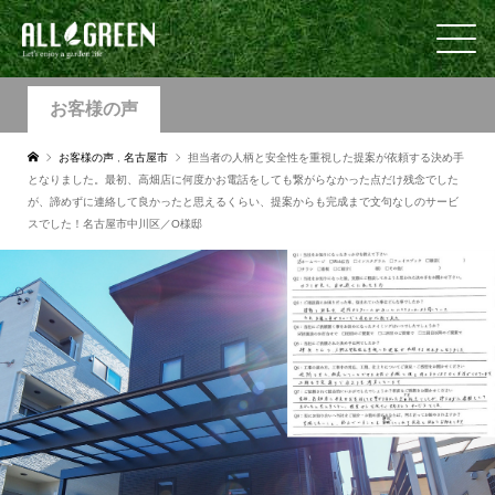
お客様の声
お客様の声
,
名古屋市
担当者の人柄と安全性を重視した提案が依頼する決め手
となりました。最初、高畑店に何度かお電話をしても繋がらなかった点だけ残念でした
が、諦めずに連絡して良かったと思えるくらい、提案からも完成まで文句なしのサービ
スでした！名古屋市中川区／O様邸