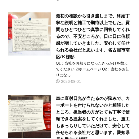
最初の相談から引き渡しまで、終始丁
寧な説明と施工で期待以上でした。質
問もひとつひとつ真摯に回答してくれ
るので、不安どころか、日に日に信頼
感が増していきました。安心して任せ
られる会社だと思います。名古屋市南
区/Ｋ様邸
Q1：当社をお知りになったきっかけを教え
てください ☑ホームページ Q2：当社をお知
りになっ…
2026-08-01
車に直射日光が当たるのが悩みで、カ
ーポートを付けられないかと相談した
ところ、担当者の方がとても丁寧で信
頼できる提案をしてくれました。施工
もきっちりしていただけて、安心して
任せられる会社だと思います。愛知県