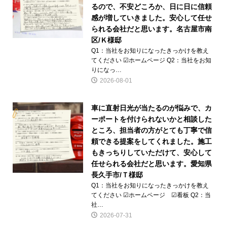
るので、不安どころか、日に日に信頼
感が増していきました。安心して任せ
られる会社だと思います。名古屋市南
区/Ｋ様邸
Q1：当社をお知りになったきっかけを教え
てください ☑ホームページ Q2：当社をお知
りになっ…
2026-08-01
車に直射日光が当たるのが悩みで、カ
ーポートを付けられないかと相談した
ところ、担当者の方がとても丁寧で信
頼できる提案をしてくれました。施工
もきっちりしていただけて、安心して
任せられる会社だと思います。愛知県
長久手市/Ｔ様邸
Q1：当社をお知りになったきっかけを教え
てください ☑ホームページ ☑看板 Q2：当
社…
2026-07-31