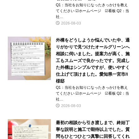
Q1：当社をお知りになったきっかけを教え
てください ☑ホームページ ☑看板 Q2：当
社…
2026-08-03
外構をどうしようか悩んでいた中、通
りがかりで見つけたオールグリーンへ
相談に伺いました。提案力が高く、施
工もスムーズで良かったです。完成し
た外構はシンプルですが、使いやすく
仕上げて頂けました。愛知県一宮市/I
様邸
Q1：当社をお知りになったきっかけを教え
てください ☑ホームページ ☑看板 Q2：当
社…
2026-08-03
最初の相談から引き渡しまで、終始丁
寧な説明と施工で期待以上でした。質
問もひとつひとつ真摯に回答してくれ