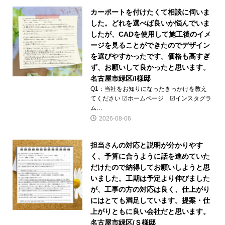
カーポートを付けたくて相談に伺いま
した。どれを選べば良いか悩んでいま
したが、CADを使用して施工後のイメ
ージを見ることができたのでデザイン
を選びやすかったです。価格も高すぎ
ず、お願いして良かったと思います。
名古屋市緑区/I様邸
Q1：当社をお知りになったきっかけを教え
てください ☑ホームページ ☑インスタグラ
ム…
2026-08-06
担当さんの対応と説明が分かりやす
く、予算に合うように話を進めていた
だけたので納得してお願いしようと思
いました。工期は予定より伸びました
が、工事の方の対応は良く、仕上がり
にはとても満足しています。提案・仕
上がりともに良い会社だと思います。
名古屋市緑区/Ｓ様邸