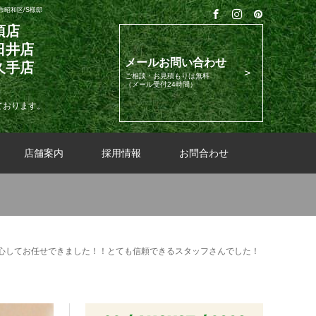
昭和区/S様邸
須店
日井店
メールお問い合わせ
久手店
ご相談・お見積もりは無料
（メール受付24時間）
ております。
店舗案内
採用情報
お問合わせ
心してお任せできました！！とても信頼できるスタッフさんでした！