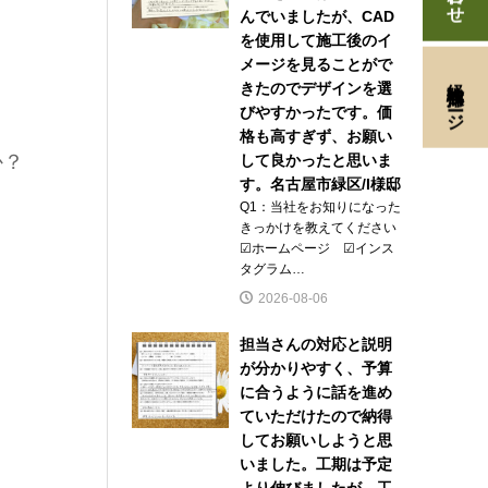
んでいましたが、CAD
を使用して施工後のイ
メージを見ることがで
経験者採用ページ
きたのでデザインを選
びやすかったです。価
格も高すぎず、お願い
か？
して良かったと思いま
す。名古屋市緑区/I様邸
Q1：当社をお知りになった
きっかけを教えてください
☑ホームページ ☑インス
タグラム…
2026-08-06
担当さんの対応と説明
が分かりやすく、予算
に合うように話を進め
ていただけたので納得
してお願いしようと思
いました。工期は予定
より伸びましたが、工