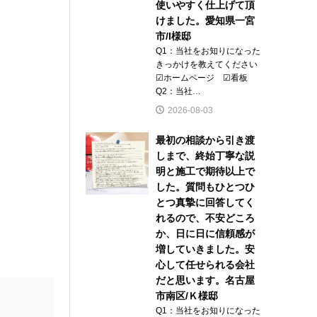
使いやすく仕上げて頂
けました。愛知県一宮
市/I様邸
Q1：当社をお知りになった
きっかけを教えてください
☑ホームページ ☑看板
Q2：当社…
2026-08-03
最初の相談から引き渡
しまで、終始丁寧な説
明と施工で期待以上で
した。質問もひとつひ
とつ真摯に回答してく
れるので、不安どころ
か、日に日に信頼感が
増していきました。安
心して任せられる会社
だと思います。名古屋
市南区/Ｋ様邸
Q1：当社をお知りになった