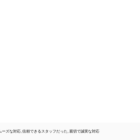
ムーズな対応
,
信頼できるスタッフだった
,
親切で誠実な対応