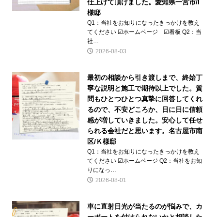
仕上げて頂けました。愛知県一宮市/I
様邸
Q1：当社をお知りになったきっかけを教え
てください ☑ホームページ ☑看板 Q2：当
社…
2026-08-03
最初の相談から引き渡しまで、終始丁
寧な説明と施工で期待以上でした。質
問もひとつひとつ真摯に回答してくれ
るので、不安どころか、日に日に信頼
感が増していきました。安心して任せ
られる会社だと思います。名古屋市南
区/Ｋ様邸
Q1：当社をお知りになったきっかけを教え
てください ☑ホームページ Q2：当社をお知
りになっ…
2026-08-01
車に直射日光が当たるのが悩みで、カ
ーポートを付けられないかと相談した