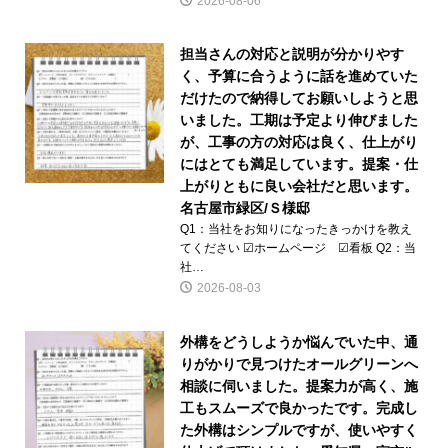
2026-08-06
担当さんの対応と説明が分かりやす
く、予算に合うように話を進めていた
だけたので納得してお願いしようと思
いました。工期は予定より伸びました
が、工事の方の対応は良く、仕上がり
にはとても満足しています。提案・仕
上がりともに良い会社だと思います。
名古屋市緑区/Ｓ様邸
Q1：当社をお知りになったきっかけを教え
てください ☑ホームページ ☑看板 Q2：当
社…
2026-08-03
外構をどうしようか悩んでいた中、通
りがかりで見つけたオールグリーンへ
相談に伺いました。提案力が高く、施
工もスムーズで良かったです。完成し
た外構はシンプルですが、使いやすく