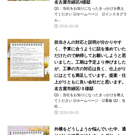
名古屋市緑区/I様邸
Q1：当社をお知りになったきっかけを教え
てください ☑ホームページ ☑インスタグラ
ム…
2026-08-06
担当さんの対応と説明が分かりやす
く、予算に合うように話を進めていた
だけたので納得してお願いしようと思
いました。工期は予定より伸びました
が、工事の方の対応は良く、仕上がり
にはとても満足しています。提案・仕
上がりともに良い会社だと思います。
名古屋市緑区/Ｓ様邸
Q1：当社をお知りになったきっかけを教え
てください ☑ホームページ ☑看板 Q2：当
社…
2026-08-03
外構をどうしようか悩んでいた中、通