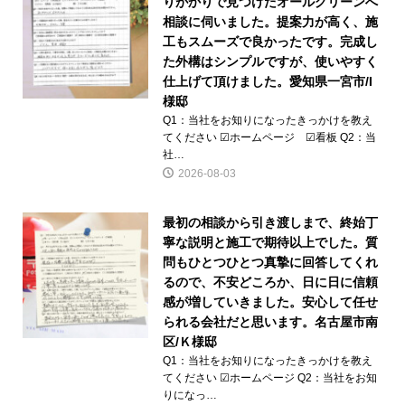
りがかりで見つけたオールグリーンへ
相談に伺いました。提案力が高く、施
工もスムーズで良かったです。完成し
た外構はシンプルですが、使いやすく
仕上げて頂けました。愛知県一宮市/I
様邸
Q1：当社をお知りになったきっかけを教え
てください ☑ホームページ ☑看板 Q2：当
社…
2026-08-03
最初の相談から引き渡しまで、終始丁
寧な説明と施工で期待以上でした。質
問もひとつひとつ真摯に回答してくれ
るので、不安どころか、日に日に信頼
感が増していきました。安心して任せ
られる会社だと思います。名古屋市南
区/Ｋ様邸
Q1：当社をお知りになったきっかけを教え
てください ☑ホームページ Q2：当社をお知
りになっ…