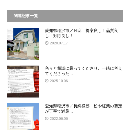
関連記事一覧
愛知県稲沢市／Ｈ邸 提案良し！品質良
し！対応良し！...
2020.07.17
色々と相談に乗ってくださり、一緒に考え
てくださった...
2025.10.06
愛知県稲沢市／長縄様邸 松や紅葉の剪定
が丁寧で満足...
2022.06.06