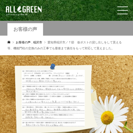
お客様の声
お客様の声
,
稲沢市
愛知県稲沢市／Ｔ邸 仮ポストの貸し出しをして貰える
等、機能門柱の交換のみの工事でも最後まで責任をもって対応して貰えました。