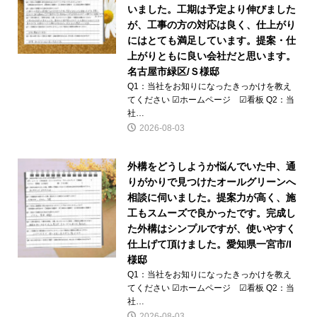
いました。工期は予定より伸びました
が、工事の方の対応は良く、仕上がり
にはとても満足しています。提案・仕
上がりともに良い会社だと思います。
名古屋市緑区/Ｓ様邸
Q1：当社をお知りになったきっかけを教え
てください ☑ホームページ ☑看板 Q2：当
社…
2026-08-03
外構をどうしようか悩んでいた中、通
りがかりで見つけたオールグリーンへ
相談に伺いました。提案力が高く、施
工もスムーズで良かったです。完成し
た外構はシンプルですが、使いやすく
仕上げて頂けました。愛知県一宮市/I
様邸
Q1：当社をお知りになったきっかけを教え
てください ☑ホームページ ☑看板 Q2：当
社…
2026-08-03