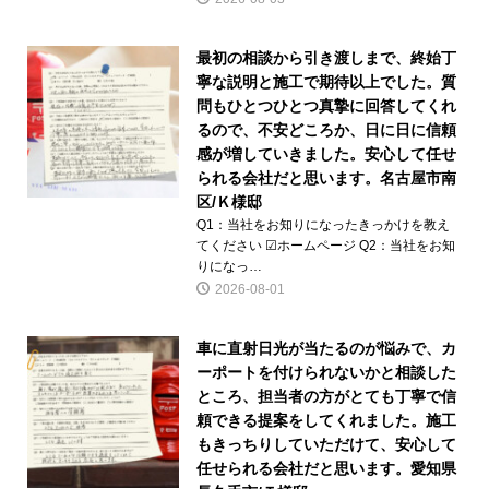
最初の相談から引き渡しまで、終始丁
寧な説明と施工で期待以上でした。質
問もひとつひとつ真摯に回答してくれ
るので、不安どころか、日に日に信頼
感が増していきました。安心して任せ
られる会社だと思います。名古屋市南
区/Ｋ様邸
Q1：当社をお知りになったきっかけを教え
てください ☑ホームページ Q2：当社をお知
りになっ…
2026-08-01
車に直射日光が当たるのが悩みで、カ
ーポートを付けられないかと相談した
ところ、担当者の方がとても丁寧で信
頼できる提案をしてくれました。施工
もきっちりしていただけて、安心して
任せられる会社だと思います。愛知県