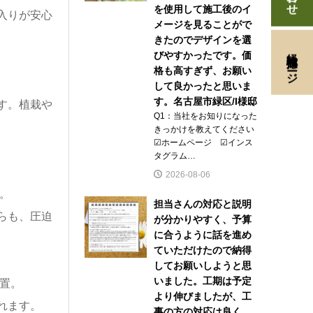
を使用して施工後のイ
入りが安心
メージを見ることがで
きたのでデザインを選
経験者採用ページ
びやすかったです。価
格も高すぎず、お願い
して良かったと思いま
す。名古屋市緑区/I様邸
す。植栽や
Q1：当社をお知りになった
きっかけを教えてください
☑ホームページ ☑インス
タグラム…
2026-08-06
た。
担当さんの対応と説明
らも、圧迫
が分かりやすく、予算
に合うように話を進め
ていただけたので納得
してお願いしようと思
いました。工期は予定
置。
より伸びましたが、工
れます。
事の方の対応は良く、