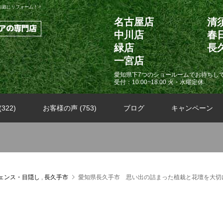
お庭にリフォーム！！
名古屋店
清
中川店
春
緑店
長
一宮店
愛知県下7つのショールームでお待ちし
受付：10:00~18:00 火・水曜定休
322)
お客様の声 (753)
ブログ
キャンペーン
ェンス・目隠し
,
長久手市
愛知県長久手市 思い出の詰まった植栽と花壇を大切