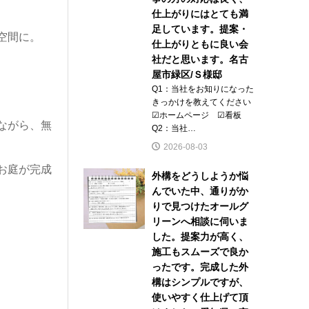
仕上がりにはとても満
足しています。提案・
空間に。
仕上がりともに良い会
社だと思います。名古
屋市緑区/Ｓ様邸
Q1：当社をお知りになった
きっかけを教えてください
☑ホームページ ☑看板
ながら、無
Q2：当社…
2026-08-03
お庭が完成
外構をどうしようか悩
んでいた中、通りがか
りで見つけたオールグ
リーンへ相談に伺いま
した。提案力が高く、
施工もスムーズで良か
ったです。完成した外
構はシンプルですが、
使いやすく仕上げて頂