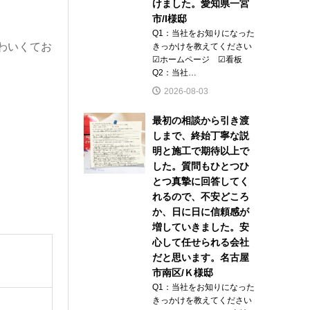
けました。愛知県一宮
市/I様邸
Q1：当社をお知りになった
わいくてお
きっかけを教えてください
☑ホームページ ☑看板
Q2：当社…
2026-08-03
最初の相談から引き渡
しまで、終始丁寧な説
明と施工で期待以上で
した。質問もひとつひ
とつ真摯に回答してく
れるので、不安どころ
か、日に日に信頼感が
増していきました。安
心して任せられる会社
だと思います。名古屋
市南区/Ｋ様邸
Q1：当社をお知りになった
きっかけを教えてください