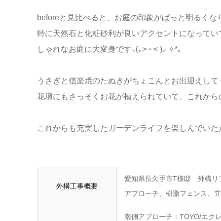
beforeと見比べると、お庭の印象がぱっと明るく
特に天然石と化粧砂利が良いアクセントになってい
しゃれなお庭に大変身です
⸜
(
｡
˃
ᵕ
˂
)
⸝
✧*｡
うさぎと信楽焼のたぬきがちょこんとお出迎えしてくれ
花壇にもさっそくお花が植えられていて、これから
これからも充実したガーデンライフを楽しんでいた
愛知県長久手市T様邸 外構リ
外構工事概要
アプローチ、樹脂フェンス、立
南側アプローチ：TOYO/エクレル