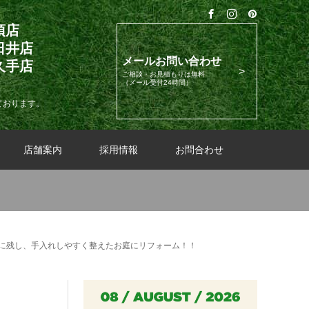
須店
日井店
メールお問い合わせ
久手店
ご相談・お見積もりは無料
（メール受付24時間）
ております。
店舗案内
採用情報
お問合わせ
に残し、手入れしやすく整えたお庭にリフォーム！！