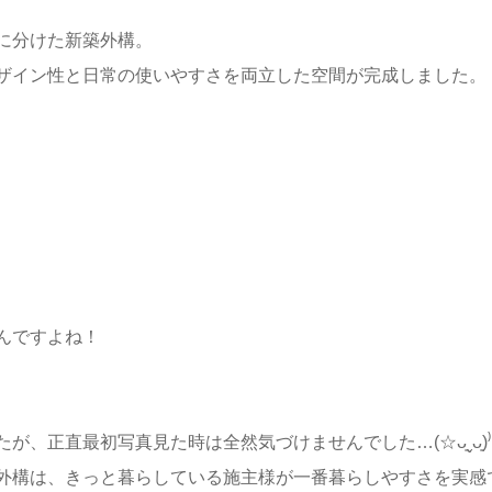
に分けた新築外構。
ザイン性と日常の使いやすさを両立した空間が完成しました。
んですよね！
正直最初写真見た時は全然気づけませんでした…(☆ᴗ͈ˬᴗ͈)⁾⁾
外構は、きっと暮らしている施主様が一番暮らしやすさを実感