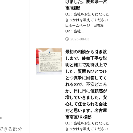
けました。愛知県一宮
市/I様邸
Q1：当社をお知りになった
きっかけを教えてください
☑ホームページ ☑看板
Q2：当社…
2026-08-03
最初の相談から引き渡
しまで、終始丁寧な説
明と施工で期待以上で
した。質問もひとつひ
とつ真摯に回答してく
れるので、不安どころ
か、日に日に信頼感が
増していきました。安
心して任せられる会社
だと思います。名古屋
市南区/Ｋ様邸
⁾
Q1：当社をお知りになった
できる部分
きっかけを教えてください