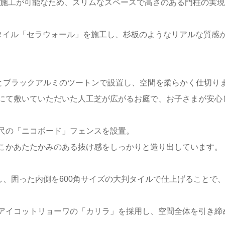
での施工が可能なため、スリムなスペースで高さのある門柱の実
タイル「セラウォール」を施工し、杉板のようなリアルな質感
木調とブラックアルミのツートンで設置し、空間を柔らかく仕切り
にて敷いていただいた人工芝が広がるお庭で、お子さまが安心
尺の「ニコボード」フェンスを設置。
こかあたたかみのある抜け感をしっかりと造り出しています。
し、囲った内側を600角サイズの大判タイルで仕上げることで
アイコットリョーワの「カリラ」を採用し、空間全体を引き締