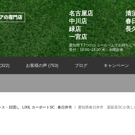
名古屋店
清
中川店
春
緑店
長
一宮店
愛知県下7つのショールームでお待ちし
受付：10:00~18:00 火・水曜定休
322)
お客様の声 (753)
ブログ
キャンペーン
ンス・目隠し
,
LIXIL カーポートSC
,
春日井市
愛知県春日井市 梁延長SCが美し