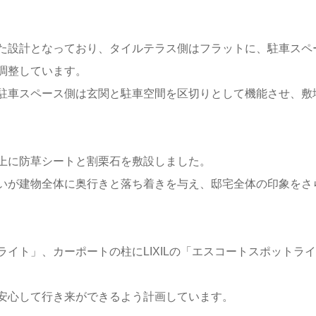
た設計となっており、タイルテラス側はフラットに、駐車スペ
調整しています。
駐車スペース側は玄関と駐車空間を区切りとして機能させ、敷
上に防草シートと割栗石を敷設しました。
いが建物全体に奥行きと落ち着きを与え、邸宅全体の印象をさ
イト」、カーポートの柱にLIXILの「エスコートスポットラ
安心して行き来ができるよう計画しています。