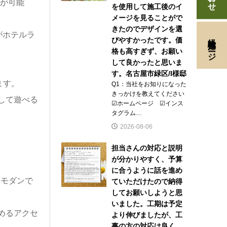
現が可能
を使用して施工後のイ
メージを見ることがで
きたのでデザインを選
がホテルラ
経験者採用ページ
びやすかったです。価
格も高すぎず、お願い
して良かったと思いま
す。名古屋市緑区/I様邸
ます。
Q1：当社をお知りになった
きっかけを教えてください
して遊べる
☑ホームページ ☑インス
タグラム…
2026-08-06
担当さんの対応と説明
が分かりやすく、予算
に合うように話を進め
、モダンで
ていただけたので納得
してお願いしようと思
いました。工期は予定
めるアクセ
より伸びましたが、工
事の方の対応は良く、