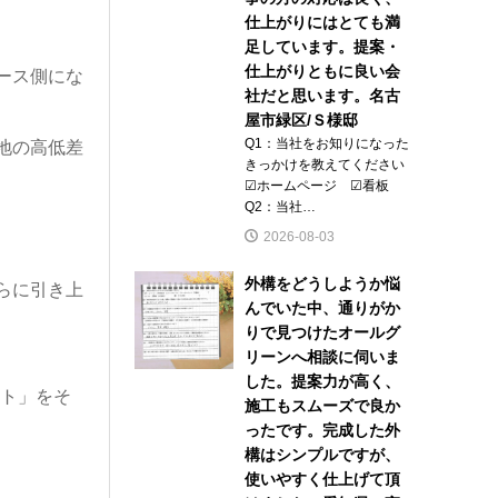
仕上がりにはとても満
足しています。提案・
仕上がりともに良い会
ース側にな
社だと思います。名古
屋市緑区/Ｓ様邸
Q1：当社をお知りになった
地の高低差
きっかけを教えてください
☑ホームページ ☑看板
Q2：当社…
2026-08-03
外構をどうしようか悩
らに引き上
んでいた中、通りがか
りで見つけたオールグ
リーンへ相談に伺いま
した。提案力が高く、
イト」をそ
施工もスムーズで良か
ったです。完成した外
構はシンプルですが、
使いやすく仕上げて頂