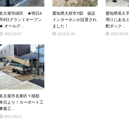
名古屋市緑区 ★明日4
愛知県大府市Y邸 仮設
愛知県長久
月8日グランドオープン
インターホンが設置され
周りにある
★ オールグ...
ました！
配ボック...
2022.04.07
2023.01.05
2023.06.03
名古屋市名東区Ｙ様邸
本日より！カーポート工
事着工...
2021.09.11