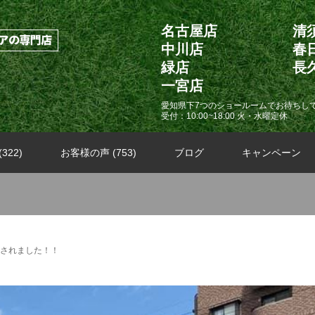
名古屋店
清
中川店
春
緑店
長
一宮店
愛知県下7つのショールームでお待ちし
受付：10:00~18:00 火・水曜定休
322)
お客様の声 (753)
ブログ
キャンペーン
されました！！