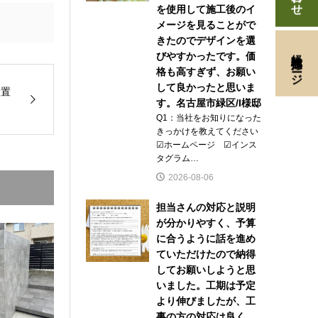
を使用して施工後のイ
メージを見ることがで
きたのでデザインを選
経験者採用ページ
びやすかったです。価
格も高すぎず、お願い
して良かったと思いま
設置
す。名古屋市緑区/I様邸
Q1：当社をお知りになった
きっかけを教えてください
☑ホームページ ☑インス
タグラム…
2026-08-06
担当さんの対応と説明
が分かりやすく、予算
に合うように話を進め
ていただけたので納得
してお願いしようと思
いました。工期は予定
より伸びましたが、工
事の方の対応は良く、