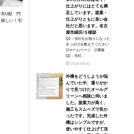
仕上がりにはとても満
足しています。提案・
手市U邸 門
仕上がりともに良い会
と嬉しい！宅
社だと思います。名古
屋市緑区/Ｓ様邸
Q1：当社をお知りになった
きっかけを教えてください
☑ホームページ ☑看板
Q2：当社…
2026-08-03
外構をどうしようか悩
んでいた中、通りがか
りで見つけたオールグ
リーンへ相談に伺いま
した。提案力が高く、
施工もスムーズで良か
ったです。完成した外
構はシンプルですが、
使いやすく仕上げて頂