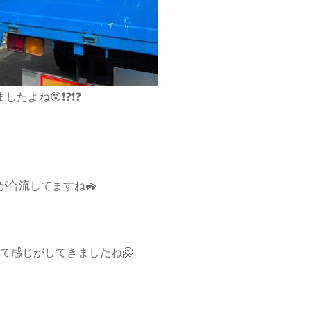
たよね😵❗❓❗❓
合流してますね🚜
て感じがしてきましたね🤗