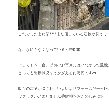
これでしたよね😵❗❓❗❓まだ壊している建物が見えてまし
な、なにもなくなっている～😳❗❗❗❗❗❗
そしてもう一台、以前のお写真にはいなかった重機が
とっても進捗状況をうかがえるお写真です📸
既存の建物が壊され、いよいよリフォームだーっ❗っ
ワクワクがとまりません😫続報をおたのしみに✨