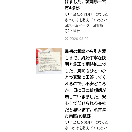
けました。愛知県一宮
市/I様邸
Q1：当社をお知りになった
きっかけを教えてください
☑ホームページ ☑看板
Q2：当社…
2026-08-03
最初の相談から引き渡
しまで、終始丁寧な説
明と施工で期待以上で
した。質問もひとつひ
とつ真摯に回答してく
れるので、不安どころ
か、日に日に信頼感が
増していきました。安
心して任せられる会社
だと思います。名古屋
市南区/Ｋ様邸
Q1：当社をお知りになった
きっかけを教えてください