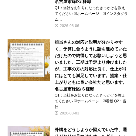
名古屋市緑区/I様邸
Q1：当社をお知りになったきっかけを教え
てください ☑ホームページ ☑インスタグラ
ム…
2026-08-06
担当さんの対応と説明が分かりやす
く、予算に合うように話を進めていた
だけたので納得してお願いしようと思
いました。工期は予定より伸びました
が、工事の方の対応は良く、仕上がり
にはとても満足しています。提案・仕
上がりともに良い会社だと思います。
名古屋市緑区/Ｓ様邸
Q1：当社をお知りになったきっかけを教え
てください ☑ホームページ ☑看板 Q2：当
社…
2026-08-03
外構をどうしようか悩んでいた中、通