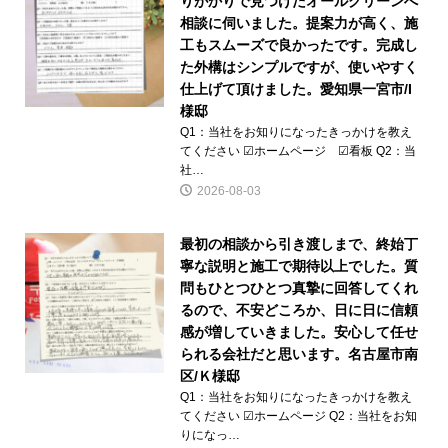
りがかりで見つけたオールグリーンへ
相談に伺いました。提案力が高く、施
工もスムーズで良かったです。完成し
た外構はシンプルですが、使いやすく
仕上げて頂けました。愛知県一宮市/I
様邸
Q1：当社をお知りになったきっかけを教え
てください ☑ホームページ ☑看板 Q2：当
社…
2026-08-03
最初の相談から引き渡しまで、終始丁
寧な説明と施工で期待以上でした。質
問もひとつひとつ真摯に回答してくれ
るので、不安どころか、日に日に信頼
感が増していきました。安心して任せ
られる会社だと思います。名古屋市南
区/Ｋ様邸
Q1：当社をお知りになったきっかけを教え
てください ☑ホームページ Q2：当社をお知
りになっ…