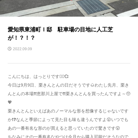
愛知県東浦町Ｉ邸 駐車場の目地に人工芝
が！？！？
2022.09.09
こんにちは、はっとりです🙋‍♀️💞
今日は9月9日、栗きんとんの日だそうです🌰わたし先月、栗き
んとんの本場❗❗恵那川上屋で❗❗栗きんとんを買ったんですよ～🥺
💖
栗きんとんといえばあのノーマルな形を想像するじゃないです
か❗❓なんと季節によって見た目も味も違うんですよ😲いつでも
あの一番有名な形のが買えると思っていたので驚きです😲
ちなみにその一番有名なやつは今月から購入可能だそうなので