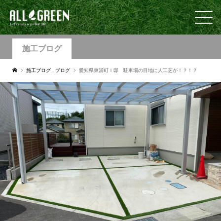
施工ブログ
施工ブログ
,
ブログ
愛知県東浦町Ｉ邸 駐車場の目地に人工芝が！？！？