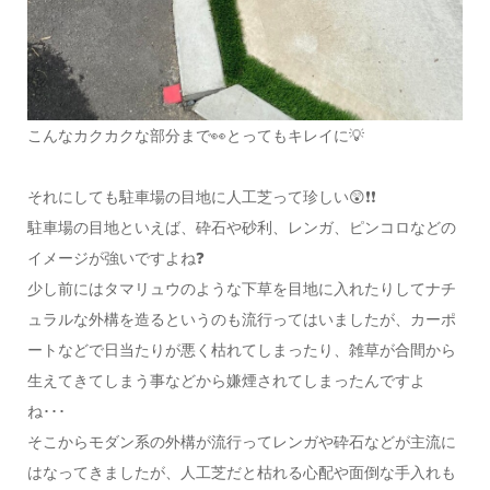
こんなカクカクな部分まで👀とってもキレイに💡
それにしても駐車場の目地に人工芝って珍しい😲❗❗
駐車場の目地といえば、砕石や砂利、レンガ、ピンコロなどの
イメージが強いですよね❓
少し前にはタマリュウのような下草を目地に入れたりしてナチ
ュラルな外構を造るというのも流行ってはいましたが、カーポ
ートなどで日当たりが悪く枯れてしまったり、雑草が合間から
生えてきてしまう事などから嫌煙されてしまったんですよ
ね･･･
そこからモダン系の外構が流行ってレンガや砕石などが主流に
はなってきましたが、人工芝だと枯れる心配や面倒な手入れも