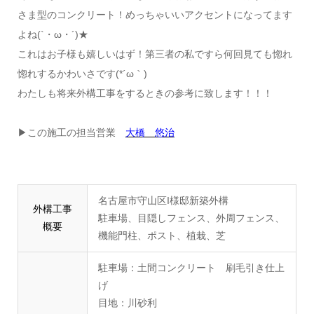
さま型のコンクリート！めっちゃいいアクセントになってます
よね(`・ω・´)★
これはお子様も嬉しいはず！第三者の私ですら何回見ても惚れ
惚れするかわいさです(*´ω｀)
わたしも将来外構工事をするときの参考に致します！！！
▶この施工の担当営業
大橋 悠治
名古屋市守山区I様邸新築外構
外構工事
駐車場、目隠しフェンス、外周フェンス、
概要
機能門柱、ポスト、植栽、芝
駐車場：土間コンクリート 刷毛引き仕上
げ
目地：川砂利