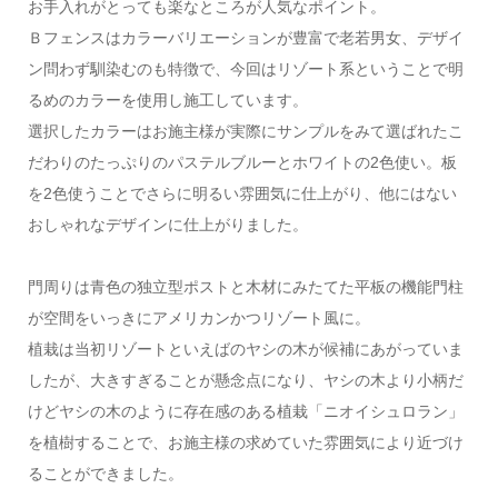
お手入れがとっても楽なところが人気なポイント。
Ｂフェンスはカラーバリエーションが豊富で老若男女、デザイ
ン問わず馴染むのも特徴で、今回はリゾート系ということで明
るめのカラーを使用し施工しています。
選択したカラーはお施主様が実際にサンプルをみて選ばれたこ
だわりのたっぷりのパステルブルーとホワイトの2色使い。板
を2色使うことでさらに明るい雰囲気に仕上がり、他にはない
おしゃれなデザインに仕上がりました。
門周りは青色の独立型ポストと木材にみたてた平板の機能門柱
が空間をいっきにアメリカンかつリゾート風に。
植栽は当初リゾートといえばのヤシの木が候補にあがっていま
したが、大きすぎることが懸念点になり、ヤシの木より小柄だ
けどヤシの木のように存在感のある植栽「ニオイシュロラン」
を植樹することで、お施主様の求めていた雰囲気により近づけ
ることができました。