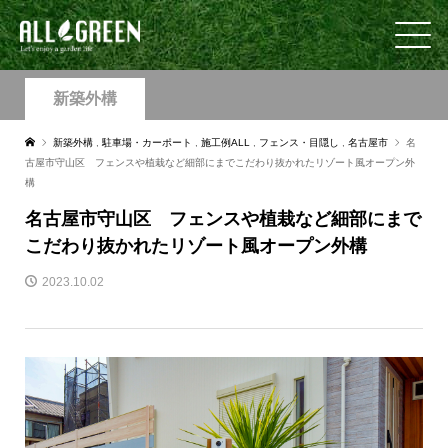
新築外構
新築外構
,
駐車場・カーポート
,
施工例ALL
,
フェンス・目隠し
,
名古屋市
名
古屋市守山区 フェンスや植栽など細部にまでこだわり抜かれたリゾート風オープン外
構
名古屋市守山区 フェンスや植栽など細部にまで
こだわり抜かれたリゾート風オープン外構
2023.10.02