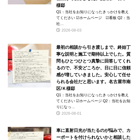
様邸
Q1：当社をお知りになったきっかけを教え
てください ☑ホームページ ☑看板 Q2：当
社…
2026-08-03
最初の相談から引き渡しまで、終始丁
寧な説明と施工で期待以上でした。質
問もひとつひとつ真摯に回答してくれ
るので、不安どころか、日に日に信頼
感が増していきました。安心して任せ
られる会社だと思います。名古屋市南
区/Ｋ様邸
Q1：当社をお知りになったきっかけを教え
てください ☑ホームページ Q2：当社をお知
りになっ…
2026-08-01
車に直射日光が当たるのが悩みで、カ
ーポートを付けられないかと相談した