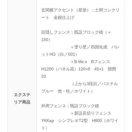
玄関横アクセント（星形）：土間コンクリ
ート 金鏝仕上げ
目隠しフェンス：既設ブロック積（＋
150）
＋塗り壁／四国化成 パレ
ットHG（白／001）
＋B-life.s Bフェンス
H1200（パネル高）120×8 45×1 隙間
20
（上から3段目／パステル
ブルー 他・柱／ホワイト）
エクステ
リア商品
外周フェンス：既設ブロック積
＋新設見切りフェンス
YKKap シンプレオT2型 H800（ホワイ
ト）