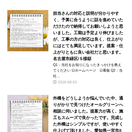
担当さんの対応と説明が分かりやす
く、予算に合うように話を進めていた
だけたので納得してお願いしようと思
いました。工期は予定より伸びました
が、工事の方の対応は良く、仕上がり
にはとても満足しています。提案・仕
上がりともに良い会社だと思います。
名古屋市緑区/Ｓ様邸
Q1：当社をお知りになったきっかけを教え
てください ☑ホームページ ☑看板 Q2：当
社…
2026-08-03
外構をどうしようか悩んでいた中、通
りがかりで見つけたオールグリーンへ
相談に伺いました。提案力が高く、施
工もスムーズで良かったです。完成し
た外構はシンプルですが、使いやすく
仕上げて頂けました。愛知県一宮市/I