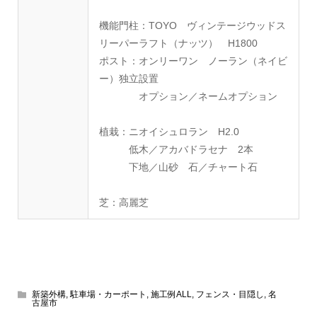
機能門柱：TOYO ヴィンテージウッドス
リーパーラフト（ナッツ） H1800
ポスト：オンリーワン ノーラン（ネイビ
ー）独立設置
オプション／ネームオプション
植栽：ニオイシュロラン H2.0
低木／アカバドラセナ 2本
下地／山砂 石／チャート石
芝：高麗芝
新築外構
,
駐車場・カーポート
,
施工例ALL
,
フェンス・目隠し
,
名
古屋市