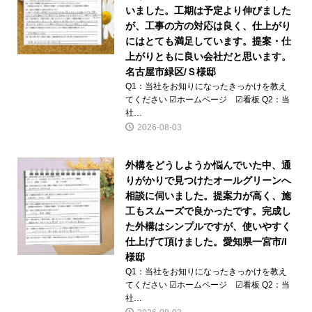
いました。工期は予定より伸びました
が、工事の方の対応は良く、仕上がり
にはとても満足しています。提案・仕
上がりともに良い会社だと思います。
名古屋市緑区/Ｓ様邸
Q1：当社をお知りになったきっかけを教え
てください ☑ホームページ ☑看板 Q2：当
社…
2026-08-03
外構をどうしようか悩んでいた中、通
りがかりで見つけたオールグリーンへ
相談に伺いました。提案力が高く、施
工もスムーズで良かったです。完成し
た外構はシンプルですが、使いやすく
仕上げて頂けました。愛知県一宮市/I
様邸
Q1：当社をお知りになったきっかけを教え
てください ☑ホームページ ☑看板 Q2：当
社…