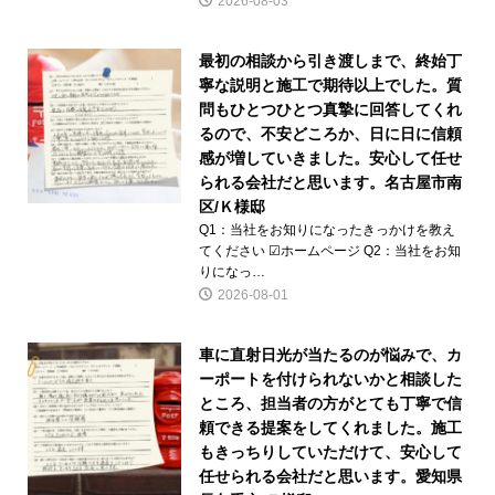
2026-08-03
最初の相談から引き渡しまで、終始丁
寧な説明と施工で期待以上でした。質
問もひとつひとつ真摯に回答してくれ
るので、不安どころか、日に日に信頼
感が増していきました。安心して任せ
られる会社だと思います。名古屋市南
区/Ｋ様邸
Q1：当社をお知りになったきっかけを教え
てください ☑ホームページ Q2：当社をお知
りになっ…
2026-08-01
車に直射日光が当たるのが悩みで、カ
ーポートを付けられないかと相談した
ところ、担当者の方がとても丁寧で信
頼できる提案をしてくれました。施工
もきっちりしていただけて、安心して
任せられる会社だと思います。愛知県