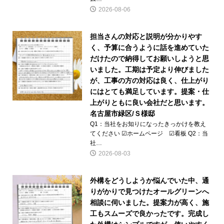
2026-08-06
担当さんの対応と説明が分かりやす
く、予算に合うように話を進めていた
だけたので納得してお願いしようと思
いました。工期は予定より伸びました
が、工事の方の対応は良く、仕上がり
にはとても満足しています。提案・仕
上がりともに良い会社だと思います。
名古屋市緑区/Ｓ様邸
Q1：当社をお知りになったきっかけを教え
てください ☑ホームページ ☑看板 Q2：当
社…
2026-08-03
外構をどうしようか悩んでいた中、通
りがかりで見つけたオールグリーンへ
相談に伺いました。提案力が高く、施
工もスムーズで良かったです。完成し