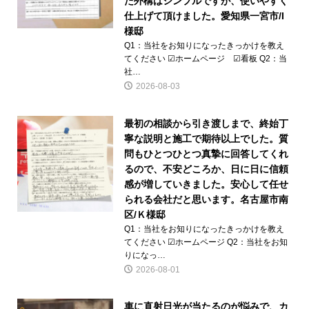
た外構はシンプルですが、使いやすく
仕上げて頂けました。愛知県一宮市/I
様邸
Q1：当社をお知りになったきっかけを教え
てください ☑ホームページ ☑看板 Q2：当
社…
2026-08-03
最初の相談から引き渡しまで、終始丁
寧な説明と施工で期待以上でした。質
問もひとつひとつ真摯に回答してくれ
るので、不安どころか、日に日に信頼
感が増していきました。安心して任せ
られる会社だと思います。名古屋市南
区/Ｋ様邸
Q1：当社をお知りになったきっかけを教え
てください ☑ホームページ Q2：当社をお知
りになっ…
2026-08-01
車に直射日光が当たるのが悩みで、カ