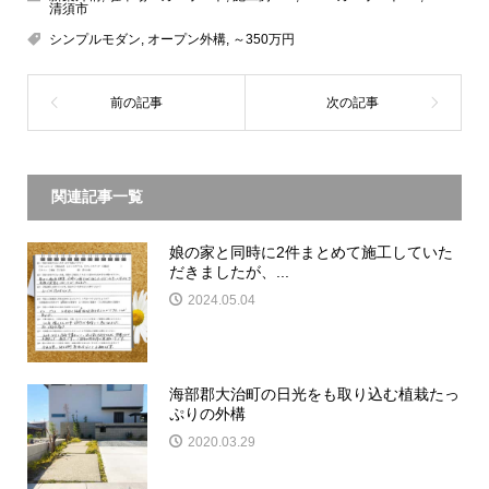
清須市
シンプルモダン
,
オープン外構
,
～350万円
関連記事一覧
娘の家と同時に2件まとめて施工していた
だきましたが、...
2024.05.04
海部郡大治町の日光をも取り込む植栽たっ
ぷりの外構
2020.03.29