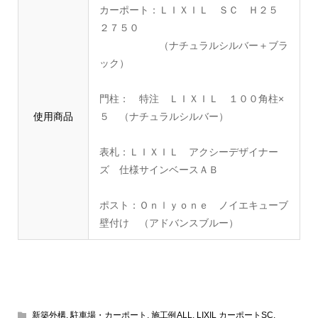
カーポート：ＬＩＸＩＬ ＳＣ Ｈ２５
２７５０
（ナチュラルシルバー＋ブラ
ック）
門柱： 特注 ＬＩＸＩＬ １００角柱×
使用商品
５ （ナチュラルシルバー）
表札：ＬＩＸＩＬ アクシーデザイナー
ズ 仕様サインベースＡＢ
ポスト：Ｏｎｌｙｏｎｅ ノイエキューブ
壁付け （アドバンスブルー）
新築外構
,
駐車場・カーポート
,
施工例ALL
,
LIXIL カーポートSC
,