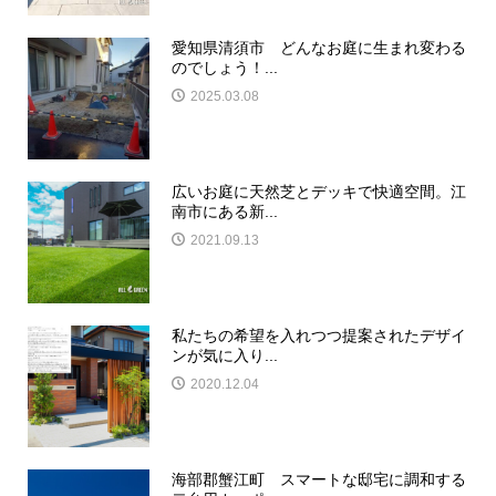
愛知県清須市 どんなお庭に生まれ変わる
のでしょう！...
2025.03.08
広いお庭に天然芝とデッキで快適空間。江
南市にある新...
2021.09.13
私たちの希望を入れつつ提案されたデザイ
ンが気に入り...
2020.12.04
海部郡蟹江町 スマートな邸宅に調和する