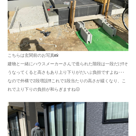
こちらは玄関前のお写真📸
建物と一緒にハウスメーカーさんで造られた階段は一段だけ❗そ
うなってくると高さもあり上り下りがだいぶ負担ですよね･･･
なので外構で2段増設❗❗これで1段当たりの高さが緩くなり、こ
れで上り下りの負担が和らぎますね😖