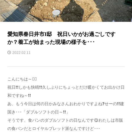
愛知県春日井市I邸 祝日いかがお過ごしです
か？着工が始まった現場の様子を･･･
2022.02.11
こんにちは～🙋‍♀️
祝日❗❗しかも快晴❗❗久しぶりにちょっとだけ暖かくてお出かけ日
和ですね～❗❗
あ、もう今日は何の日かみなさんおわかりですよね❓せーの❗❗建
国き･･･「ダブルソフトの日～❗❗」
そうです、食パンのダブルソフトの日なんです😋わたしは市販
の食パンだとロイヤルブレッド派なんですけど･･･