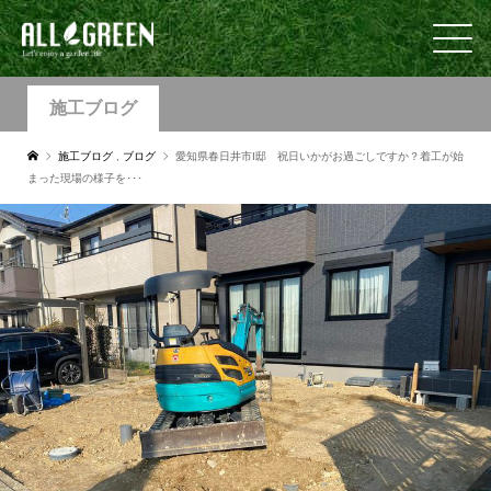
施工ブログ
施工ブログ
,
ブログ
愛知県春日井市I邸 祝日いかがお過ごしですか？着工が始
まった現場の様子を･･･