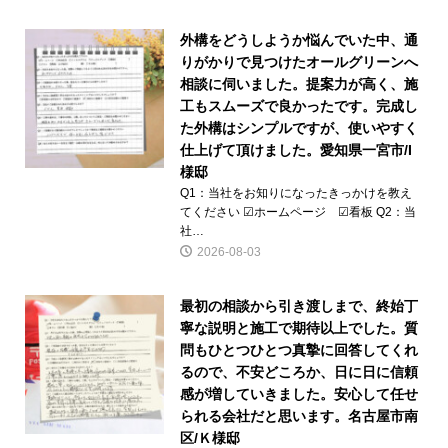
外構をどうしようか悩んでいた中、通
りがかりで見つけたオールグリーンへ
相談に伺いました。提案力が高く、施
工もスムーズで良かったです。完成し
た外構はシンプルですが、使いやすく
仕上げて頂けました。愛知県一宮市/I
様邸
Q1：当社をお知りになったきっかけを教え
てください ☑ホームページ ☑看板 Q2：当
社…
2026-08-03
最初の相談から引き渡しまで、終始丁
寧な説明と施工で期待以上でした。質
問もひとつひとつ真摯に回答してくれ
るので、不安どころか、日に日に信頼
感が増していきました。安心して任せ
られる会社だと思います。名古屋市南
区/Ｋ様邸