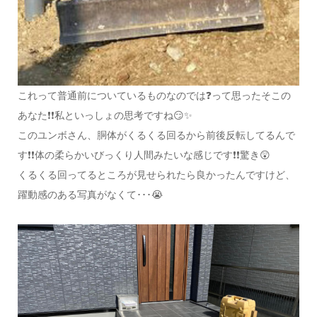
これって普通前についているものなのでは❓って思ったそこの
あなた❗❗私といっしょの思考ですね😏✨
このユンボさん、胴体がくるくる回るから前後反転してるんで
す❗❗体の柔らかいびっくり人間みたいな感じです❗❗驚き😲
くるくる回ってるところが見せられたら良かったんですけど、
躍動感のある写真がなくて･･･😭