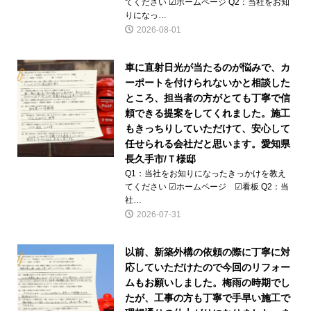
てください ☑ホームページ Q2：当社をお知
りになっ…
2026-08-01
車に直射日光が当たるのが悩みで、カ
ーポートを付けられないかと相談した
ところ、担当者の方がとても丁寧で信
頼できる提案をしてくれました。施工
もきっちりしていただけて、安心して
任せられる会社だと思います。愛知県
長久手市/Ｔ様邸
Q1：当社をお知りになったきっかけを教え
てください ☑ホームページ ☑看板 Q2：当
社…
2026-07-31
以前、新築外構の依頼の際に丁寧に対
応していただけたので今回のリフォー
ムもお願いしました。梅雨の時期でし
たが、工事の方も丁寧で手早い施工で