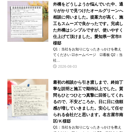
外構をどうしようか悩んでいた中、通
りがかりで見つけたオールグリーンへ
相談に伺いました。提案力が高く、施
工もスムーズで良かったです。完成し
た外構はシンプルですが、使いやすく
仕上げて頂けました。愛知県一宮市/I
様邸
Q1：当社をお知りになったきっかけを教え
てください ☑ホームページ ☑看板 Q2：当
社…
2026-08-03
最初の相談から引き渡しまで、終始丁
寧な説明と施工で期待以上でした。質
問もひとつひとつ真摯に回答してくれ
るので、不安どころか、日に日に信頼
感が増していきました。安心して任せ
られる会社だと思います。名古屋市南
区/Ｋ様邸
Q1：当社をお知りになったきっかけを教え