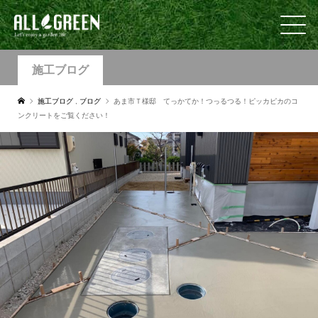
施工ブログ
施工ブログ
,
ブログ
あま市Ｔ様邸 てっかてか！つっるつる！ピッカピカのコ
ンクリートをご覧ください！