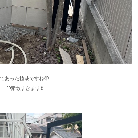
してあった植栽ですね😲
🥺素敵すぎます❗❗