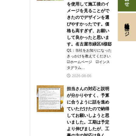
を使用して施工後のイ
メージを見ることがで
きたのでデザインを選
経験者採用ページ
びやすかったです。価
格も高すぎず、お願い
して良かったと思いま
す。名古屋市緑区/I様邸
Q1：当社をお知りになった
きっかけを教えてください
☑ホームページ ☑インス
タグラム…
2026-08-06
担当さんの対応と説明
が分かりやすく、予算
に合うように話を進め
ていただけたので納得
してお願いしようと思
いました。工期は予定
より伸びましたが、工
事の方の対応は良く、