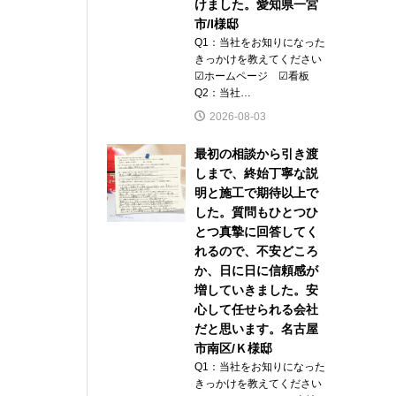
けました。愛知県一宮
市/I様邸
Q1：当社をお知りになった
きっかけを教えてください
☑ホームページ ☑看板
Q2：当社…
2026-08-03
最初の相談から引き渡
しまで、終始丁寧な説
明と施工で期待以上で
した。質問もひとつひ
とつ真摯に回答してく
れるので、不安どころ
か、日に日に信頼感が
増していきました。安
心して任せられる会社
だと思います。名古屋
市南区/Ｋ様邸
Q1：当社をお知りになった
きっかけを教えてください