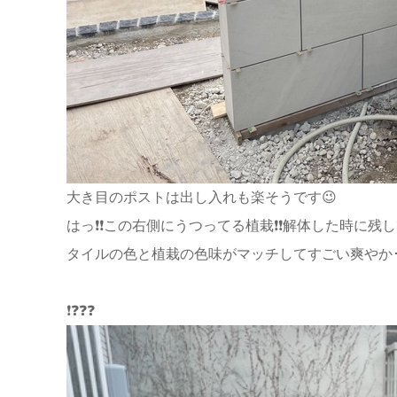
大き目のポストは出し入れも楽そうです😉
はっ❗❗この右側にうつってる植栽❗❗解体した時に残
タイルの色と植栽の色味がマッチしてすごい爽やか･･･
❗❓❓❓