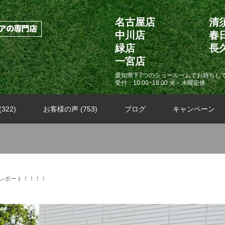
名古屋店
清
中川店
春
緑店
長
一宮店
愛知県下7つのショールームでお待ちし
受付：10:00~18:00 火・水曜定休
322)
お客様の声 (753)
ブログ
キャンペーン
レポート！！！！