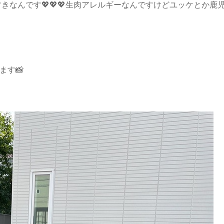
きなんです💖💖💖生肉アレルギーなんですけどユッケとか鹿
ます📸